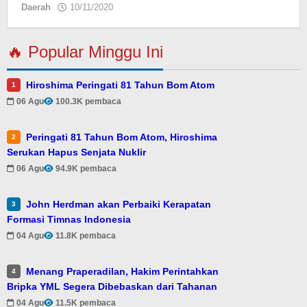
Daerah
10/11/2020
oleh
🔥 Popular Minggu Ini
Hiroshima Peringati 81 Tahun Bom Atom
1
06 Agu
100.3K pembaca
Peringati 81 Tahun Bom Atom, Hiroshima
2
Serukan Hapus Senjata Nuklir
06 Agu
94.9K pembaca
John Herdman akan Perbaiki Kerapatan
3
Formasi Timnas Indonesia
04 Agu
11.8K pembaca
Menang Praperadilan, Hakim Perintahkan
4
Bripka YML Segera Dibebaskan dari Tahanan
04 Agu
11.5K pembaca