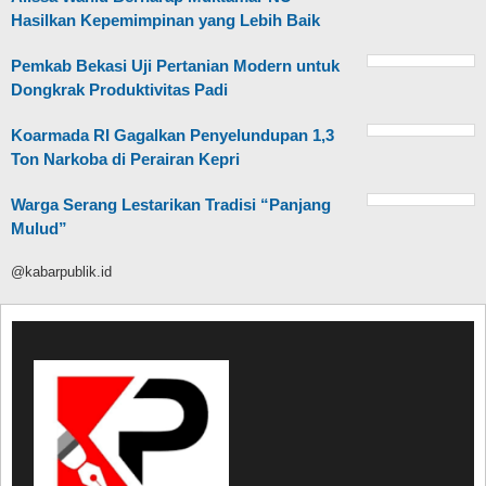
Hasilkan Kepemimpinan yang Lebih Baik
Pemkab Bekasi Uji Pertanian Modern untuk
Dongkrak Produktivitas Padi
Koarmada RI Gagalkan Penyelundupan 1,3
Ton Narkoba di Perairan Kepri
Warga Serang Lestarikan Tradisi “Panjang
Mulud”
@kabarpublik.id