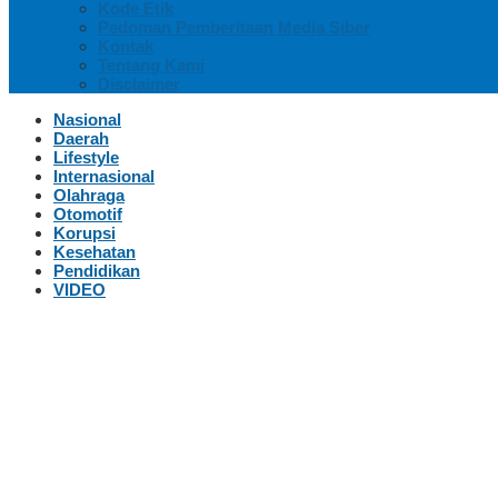
Kode Etik
Pedoman Pemberitaan Media Siber
Kontak
Tentang Kami
Disclaimer
Nasional
Daerah
Lifestyle
Internasional
Olahraga
Otomotif
Korupsi
Kesehatan
Pendidikan
VIDEO