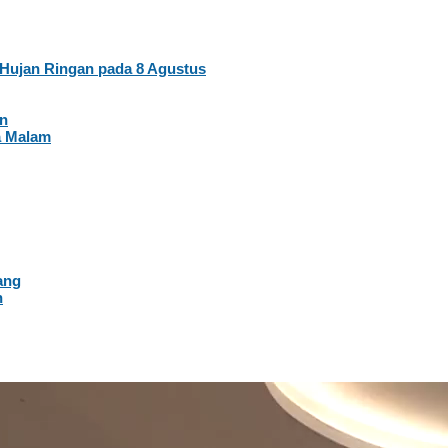
Hujan Ringan pada 8 Agustus
an
a Malam
ang
n