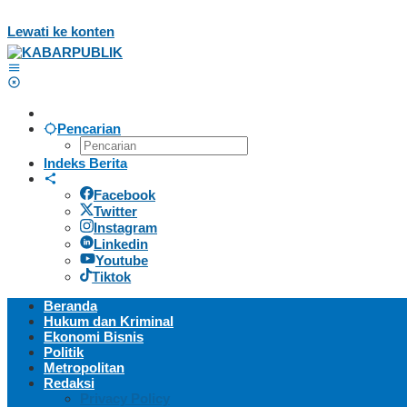
Lewati ke konten
Pencarian
Indeks Berita
Facebook
Twitter
Instagram
Linkedin
Youtube
Tiktok
Beranda
Hukum dan Kriminal
Ekonomi Bisnis
Politik
Metropolitan
Redaksi
Privacy Policy