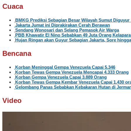
Cuaca
BMKG Prediksi Sebagian Besar Wilayah Sumut Diguyur 
Jakarta Jumat ini Diprakirakan Cerah Berawan
Sendang Wonosari dan Selang Pemasok Air Warga
PBB Khawatir El Nino Sebabkan 49 Juta Orang Kelapar
Hujan Ringan akan Guyur Sebagian Jakarta, Sore hingg
Bencana
Korban Meninggal Gempa Venezuela Capai 5.346
Korban Tewas Gempa Venezuela Mencapai 4.333 Orang
Korban Gempa Venezuela Capai 3.889 Orang
Korban Tewas Gempa Kembar Venezuela Capai 1.430 or
Gelombang Panas Sebabkan Kebakaran Hutan di Jerma
Video