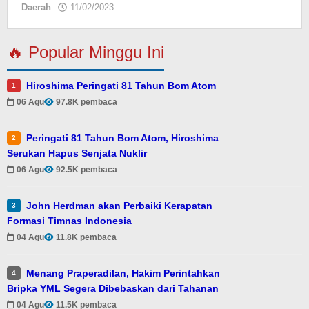
Daerah
11/02/2023
oleh
redaksi
🔥 Popular Minggu Ini
Hiroshima Peringati 81 Tahun Bom Atom
1
06 Agu
97.8K pembaca
Peringati 81 Tahun Bom Atom, Hiroshima
2
Serukan Hapus Senjata Nuklir
06 Agu
92.5K pembaca
John Herdman akan Perbaiki Kerapatan
3
Formasi Timnas Indonesia
04 Agu
11.8K pembaca
Menang Praperadilan, Hakim Perintahkan
4
Bripka YML Segera Dibebaskan dari Tahanan
04 Agu
11.5K pembaca