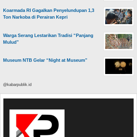
Koarmada RI Gagalkan Penyelundupan 1,3
Ton Narkoba di Perairan Kepri
Warga Serang Lestarikan Tradisi “Panjang
Mulud”
Museum NTB Gelar “Night at Museum”
@kabarpublik.id