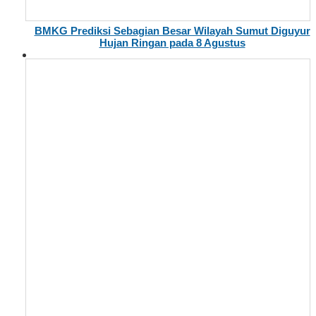
BMKG Prediksi Sebagian Besar Wilayah Sumut Diguyur
Hujan Ringan pada 8 Agustus