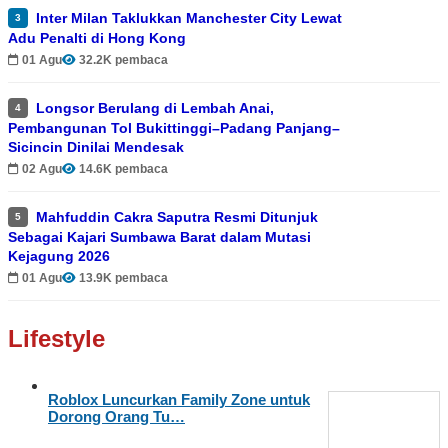
Inter Milan Taklukkan Manchester City Lewat
3
Adu Penalti di Hong Kong
01 Agu
32.2K pembaca
Longsor Berulang di Lembah Anai,
4
Pembangunan Tol Bukittinggi–Padang Panjang–
Sicincin Dinilai Mendesak
02 Agu
14.6K pembaca
Mahfuddin Cakra Saputra Resmi Ditunjuk
5
Sebagai Kajari Sumbawa Barat dalam Mutasi
Kejagung 2026
01 Agu
13.9K pembaca
Lifestyle
Roblox Luncurkan Family Zone untuk
Dorong Orang Tu…