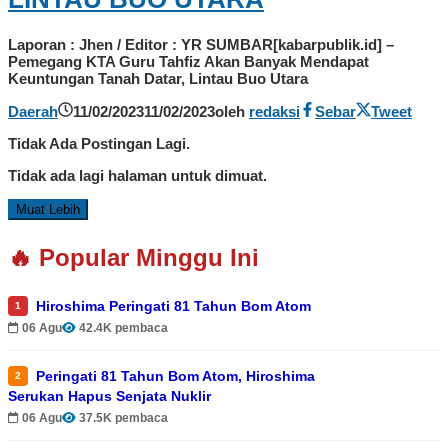
Laporan : Jhen / Editor : YR SUMBAR[kabarpublik.id] –
Pemegang KTA Guru Tahfiz Akan Banyak Mendapat
Keuntungan Tanah Datar, Lintau Buo Utara
Daerah
11/02/2023
11/02/2023
oleh
redaksi
Sebar
Tweet
Tidak Ada Postingan Lagi.
Tidak ada lagi halaman untuk dimuat.
Muat Lebih
🔥 Popular Minggu Ini
Hiroshima Peringati 81 Tahun Bom Atom
1
06 Agu
42.4K pembaca
Peringati 81 Tahun Bom Atom, Hiroshima
2
Serukan Hapus Senjata Nuklir
06 Agu
37.5K pembaca