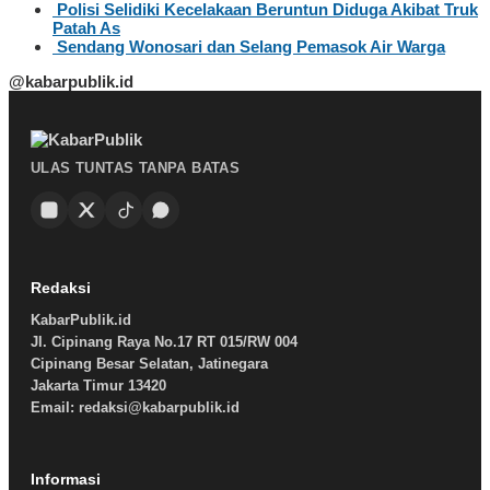
Polisi Selidiki Kecelakaan Beruntun Diduga Akibat Truk
Patah As
Sendang Wonosari dan Selang Pemasok Air Warga
@kabarpublik.id
ULAS TUNTAS TANPA BATAS
Redaksi
KabarPublik.id
Jl. Cipinang Raya No.17 RT 015/RW 004
Cipinang Besar Selatan, Jatinegara
Jakarta Timur 13420
Email: redaksi@kabarpublik.id
Informasi