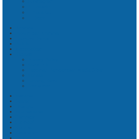
Instagram
Linkedin
Youtube
Tiktok
Beranda
Hukum dan Kriminal
Ekonomi Bisnis
Politik
Metropolitan
Redaksi
Privacy Policy
Kode Etik
Pedoman Pemberitaan Media Siber
Kontak
Tentang Kami
Disclaimer
Nasional
Daerah
Lifestyle
Internasional
Olahraga
Otomotif
Korupsi
Kesehatan
Pendidikan