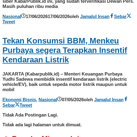
siber KabarPublik.id ini, yang sudah terverifikasi Dewan Pers.
Masih puluhan ribu media
Nasional
17/06/2026
17/06/2026
oleh
Jamalul Insan
Sebar
Tweet
Tekan Konsumsi BBM, Menkeu
Purbaya segera Terapkan Insentif
Kendaraan Listrik
JAKARTA (Kabarpublik.id) – Menteri Keuangan Purbaya
Yudhi Sadewa membidik insentif kendaraan listrik (electric
vehicle/EV), baik untuk sepeda motor listrik maupun untuk
mobil
Ekonomi Bisnis
,
Nasional
07/05/2026
oleh
Jamalul Insan
Sebar
Tweet
Tidak Ada Postingan Lagi.
Tidak ada lagi halaman untuk dimuat.