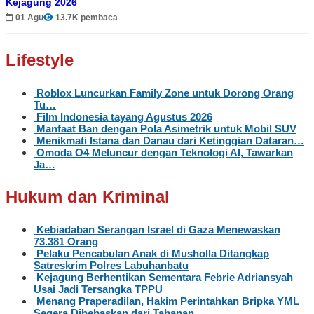
Kejagung 2026
01 Agu
13.7K pembaca
Lifestyle
Roblox Luncurkan Family Zone untuk Dorong Orang
Tu…
Film Indonesia tayang Agustus 2026
Manfaat Ban dengan Pola Asimetrik untuk Mobil SUV
Menikmati Istana dan Danau dari Ketinggian Dataran…
Omoda O4 Meluncur dengan Teknologi AI, Tawarkan
Ja…
Hukum dan Kriminal
Kebiadaban Serangan Israel di Gaza Menewaskan
73.381 Orang
Pelaku Pencabulan Anak di Musholla Ditangkap
Satreskrim Polres Labuhanbatu
Kejagung Berhentikan Sementara Febrie Adriansyah
Usai Jadi Tersangka TPPU
Menang Praperadilan, Hakim Perintahkan Bripka YML
Segera Dibebaskan dari Tahanan