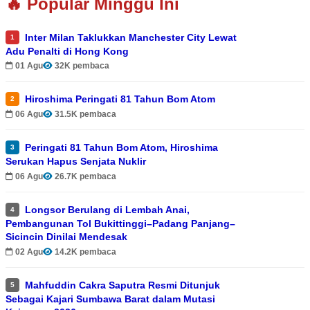
🔥 Popular Minggu Ini
Inter Milan Taklukkan Manchester City Lewat
1
Adu Penalti di Hong Kong
01 Agu
32K pembaca
Hiroshima Peringati 81 Tahun Bom Atom
2
06 Agu
31.5K pembaca
Peringati 81 Tahun Bom Atom, Hiroshima
3
Serukan Hapus Senjata Nuklir
06 Agu
26.7K pembaca
Longsor Berulang di Lembah Anai,
4
Pembangunan Tol Bukittinggi–Padang Panjang–
Sicincin Dinilai Mendesak
02 Agu
14.2K pembaca
Mahfuddin Cakra Saputra Resmi Ditunjuk
5
Sebagai Kajari Sumbawa Barat dalam Mutasi