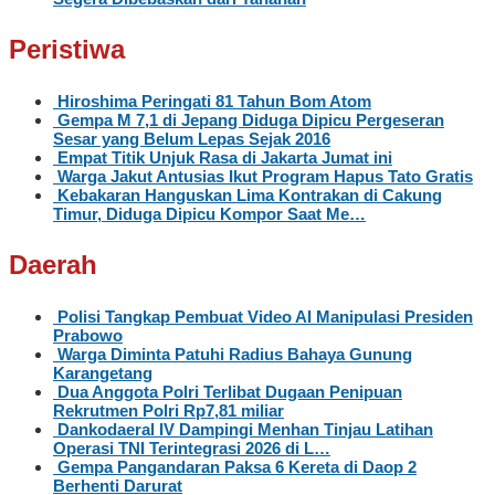
Peristiwa
Hiroshima Peringati 81 Tahun Bom Atom
Gempa M 7,1 di Jepang Diduga Dipicu Pergeseran
Sesar yang Belum Lepas Sejak 2016
Empat Titik Unjuk Rasa di Jakarta Jumat ini
Warga Jakut Antusias Ikut Program Hapus Tato Gratis
Kebakaran Hanguskan Lima Kontrakan di Cakung
Timur, Diduga Dipicu Kompor Saat Me…
Daerah
Polisi Tangkap Pembuat Video AI Manipulasi Presiden
Prabowo
Warga Diminta Patuhi Radius Bahaya Gunung
Karangetang
Dua Anggota Polri Terlibat Dugaan Penipuan
Rekrutmen Polri Rp7,81 miliar
Dankodaeral IV Dampingi Menhan Tinjau Latihan
Operasi TNI Terintegrasi 2026 di L…
Gempa Pangandaran Paksa 6 Kereta di Daop 2
Berhenti Darurat