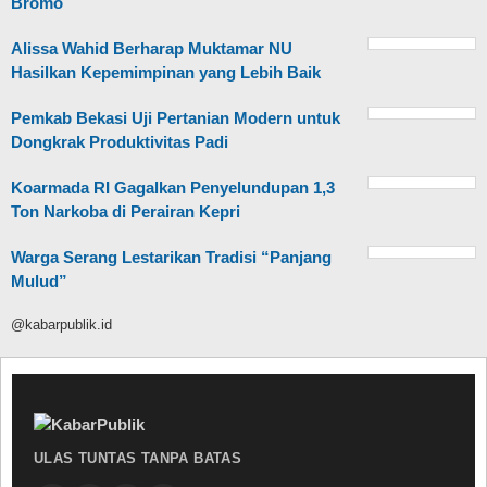
Bromo
Alissa Wahid Berharap Muktamar NU
Hasilkan Kepemimpinan yang Lebih Baik
Pemkab Bekasi Uji Pertanian Modern untuk
Dongkrak Produktivitas Padi
Koarmada RI Gagalkan Penyelundupan 1,3
Ton Narkoba di Perairan Kepri
Warga Serang Lestarikan Tradisi “Panjang
Mulud”
@kabarpublik.id
ULAS TUNTAS TANPA BATAS