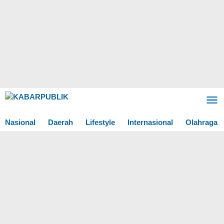
Lewati
ke
konten
Nasional
Daerah
Lifestyle
Internasional
Olahraga