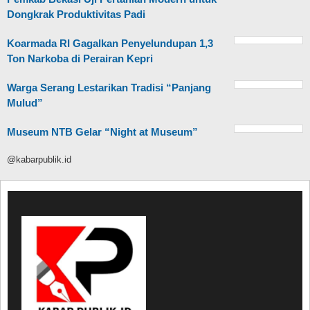
Dongkrak Produktivitas Padi
Koarmada RI Gagalkan Penyelundupan 1,3
Ton Narkoba di Perairan Kepri
Warga Serang Lestarikan Tradisi “Panjang
Mulud”
Museum NTB Gelar “Night at Museum”
@kabarpublik.id