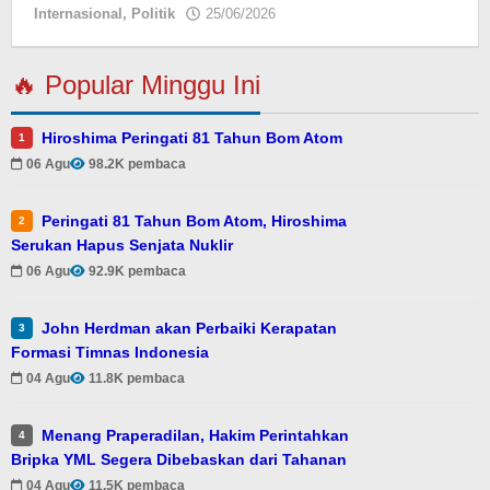
Internasional
,
Politik
25/06/2026
oleh
Jamalul
Insan
🔥 Popular Minggu Ini
Hiroshima Peringati 81 Tahun Bom Atom
1
06 Agu
98.2K pembaca
Peringati 81 Tahun Bom Atom, Hiroshima
2
Serukan Hapus Senjata Nuklir
06 Agu
92.9K pembaca
John Herdman akan Perbaiki Kerapatan
3
Formasi Timnas Indonesia
04 Agu
11.8K pembaca
Menang Praperadilan, Hakim Perintahkan
4
Bripka YML Segera Dibebaskan dari Tahanan
04 Agu
11.5K pembaca