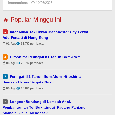
Internasional
19/06/2026
oleh
Eky
🔥 Popular Minggu Ini
Inter Milan Taklukkan Manchester City Lewat
1
Adu Penalti di Hong Kong
01 Agu
31.7K pembaca
Hiroshima Peringati 81 Tahun Bom Atom
2
06 Agu
20.7K pembaca
Peringati 81 Tahun Bom Atom, Hiroshima
3
Serukan Hapus Senjata Nuklir
06 Agu
15.8K pembaca
Longsor Berulang di Lembah Anai,
4
Pembangunan Tol Bukittinggi–Padang Panjang–
Sicincin Dinilai Mendesak