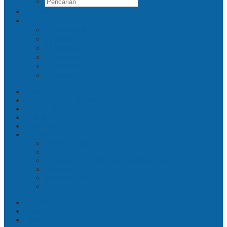
Indeks Berita
Facebook
Twitter
Instagram
Linkedin
Youtube
Tiktok
Beranda
Hukum dan Kriminal
Ekonomi Bisnis
Politik
Metropolitan
Redaksi
Privacy Policy
Kode Etik
Pedoman Pemberitaan Media Siber
Kontak
Tentang Kami
Disclaimer
Nasional
Daerah
Lifestyle