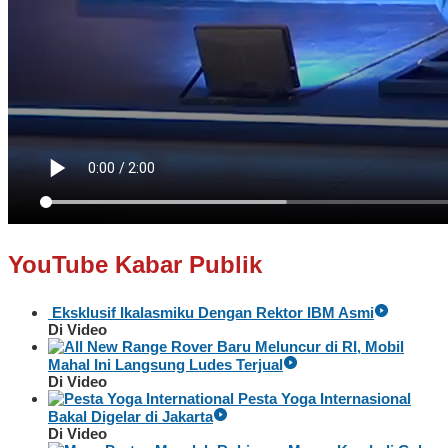
YouTube Kabar Publik
Eksklusif Ikalasmiku Dengan Rektor IBM Asmi
Di Video
Baru Meluncur di RI, Mobil
Mahal Ini Langsung Ludes Terjual
Di Video
Pesta Yoga Internasional
Bakal Digelar di Jakarta
Di Video