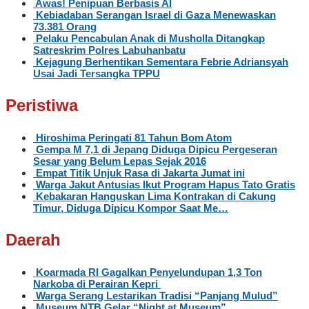
Awas! Penipuan Berbasis AI
Kebiadaban Serangan Israel di Gaza Menewaskan
73.381 Orang
Pelaku Pencabulan Anak di Musholla Ditangkap
Satreskrim Polres Labuhanbatu
Kejagung Berhentikan Sementara Febrie Adriansyah
Usai Jadi Tersangka TPPU
Peristiwa
Hiroshima Peringati 81 Tahun Bom Atom
Gempa M 7,1 di Jepang Diduga Dipicu Pergeseran
Sesar yang Belum Lepas Sejak 2016
Empat Titik Unjuk Rasa di Jakarta Jumat ini
Warga Jakut Antusias Ikut Program Hapus Tato Gratis
Kebakaran Hanguskan Lima Kontrakan di Cakung
Timur, Diduga Dipicu Kompor Saat Me…
Daerah
Koarmada RI Gagalkan Penyelundupan 1,3 Ton
Narkoba di Perairan Kepri
Warga Serang Lestarikan Tradisi “Panjang Mulud”
Museum NTB Gelar “Night at Museum”