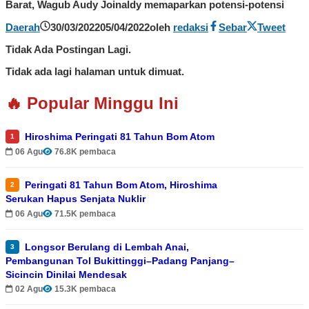
Barat, Wagub Audy Joinaldy memaparkan potensi-potensi
Daerah
30/03/2022
05/04/2022
oleh
redaksi
Sebar
Tweet
Tidak Ada Postingan Lagi.
Tidak ada lagi halaman untuk dimuat.
🔥 Popular Minggu Ini
Hiroshima Peringati 81 Tahun Bom Atom
1
06 Agu
76.8K pembaca
Peringati 81 Tahun Bom Atom, Hiroshima
2
Serukan Hapus Senjata Nuklir
06 Agu
71.5K pembaca
Longsor Berulang di Lembah Anai,
3
Pembangunan Tol Bukittinggi–Padang Panjang–
Sicincin Dinilai Mendesak
02 Agu
15.3K pembaca