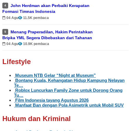
John Herdman akan Perbaiki Kerapatan
4
Formasi Timnas Indonesia
04 Agu
11.5K pembaca
Menang Praperadilan, Hakim Perintahkan
5
Bripka YML Segera Dibebaskan dari Tahanan
04 Agu
10.9K pembaca
Lifestyle
Museum NTB Gelar “Night at Museum”
Bontang Kuala, Kehangatan Hidup Kampung Nelayan
Te…
Roblox Luncurkan Family Zone untuk Dorong Orang
Tu…
Film Indonesia tayang Agustus 2026
Manfaat Ban dengan Pola Asimetrik untuk Mobil SUV
Hukum dan Kriminal