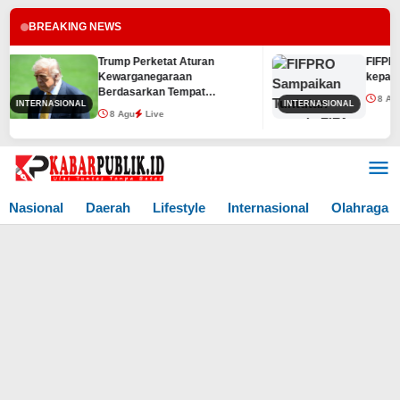
BREAKING NEWS
Trump Perketat Aturan
FIFPRO Sa
Kewarganegaraan
kepada FI
Berdasarkan Tempat
8 Agu
L
INTERNASIONAL
INTERNASIONAL
Kelahiran
8 Agu
Live
Lewati
ke
konten
Nasional
Daerah
Lifestyle
Internasional
Olahraga