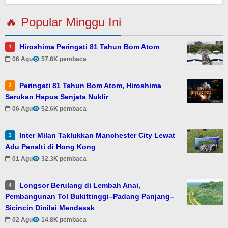
🔥 Popular Minggu Ini
Hiroshima Peringati 81 Tahun Bom Atom
1
06 Agu
57.6K pembaca
Peringati 81 Tahun Bom Atom, Hiroshima
2
Serukan Hapus Senjata Nuklir
06 Agu
52.6K pembaca
Inter Milan Taklukkan Manchester City Lewat
3
Adu Penalti di Hong Kong
01 Agu
32.3K pembaca
Longsor Berulang di Lembah Anai,
4
Pembangunan Tol Bukittinggi–Padang Panjang–
Sicincin Dinilai Mendesak
02 Agu
14.8K pembaca