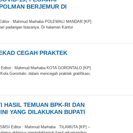
 POLMAN BERJEMUR DI
i Editor : Mahmud Marhaba POLEWALI MANDAR [KP]
dari padangan biasanya. Di halaman Kantor
oleh
redaksi
EKAD CEGAH PRAKTEK
an Editor : Mahmud Marhaba KOTA GORONTALO [KP]
Kota Gorontalo, dalam mencegah praktek gratifikasi,
oleh
I HASIL TEMUAN BPK-RI DAN
 INI YANG DILAKUKAN BUPATI
ta SMSI Editor : Mahmud Marhaba TILAMUTA [KP] –
alemo akhirnya menindaklanjuti hasil rekomendasi