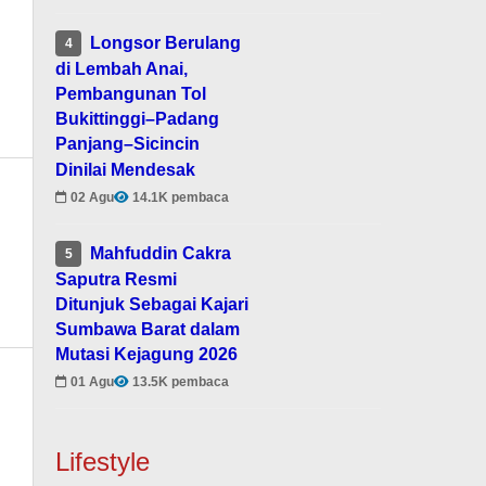
Longsor Berulang
4
di Lembah Anai,
Pembangunan Tol
Bukittinggi–Padang
Panjang–Sicincin
Dinilai Mendesak
02 Agu
14.1K pembaca
Mahfuddin Cakra
5
Saputra Resmi
Ditunjuk Sebagai Kajari
Sumbawa Barat dalam
Mutasi Kejagung 2026
01 Agu
13.5K pembaca
Lifestyle