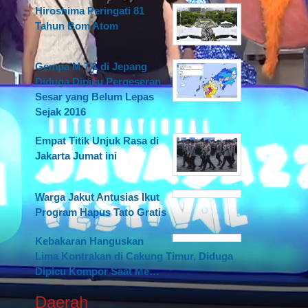
Hiroshima Peringati 81
Tahun Bom Atom
Gempa M 7,1 di Jepang
Diduga Dipicu Pergeseran
Sesar yang Belum Lepas
Sejak 2016
Empat Titik Unjuk Rasa di
Jakarta Jumat ini
Warga Jakut Antusias Ikut
Program Hapus Tato Gratis
Kebakaran Hanguskan
Lima Kontrakan di Cakung Timur, Diduga
Dipicu Kompor Saat Me…
Daerah