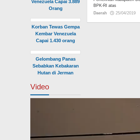
Venezuela Capai 3.889
BPK-RI atas
Orang
Daerah
25/04/2019
Korban Tewas Gempa
Kembar Venezuela
Capai 1.430 orang
Gelombang Panas
Sebabkan Kebakaran
Hutan di Jerman
Video