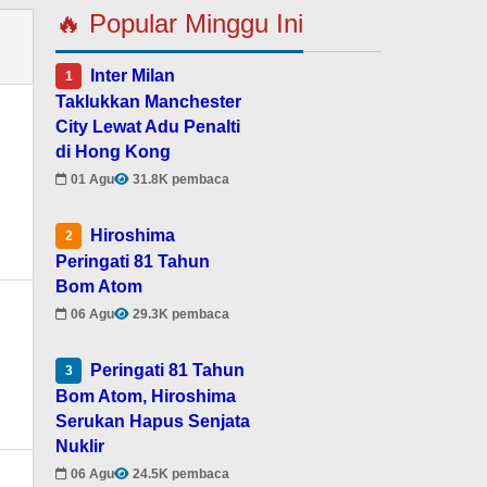
🔥 Popular Minggu Ini
Inter Milan
1
Taklukkan Manchester
City Lewat Adu Penalti
di Hong Kong
01 Agu
31.8K pembaca
Hiroshima
2
Peringati 81 Tahun
Bom Atom
06 Agu
29.3K pembaca
Peringati 81 Tahun
3
Bom Atom, Hiroshima
Serukan Hapus Senjata
Nuklir
06 Agu
24.5K pembaca