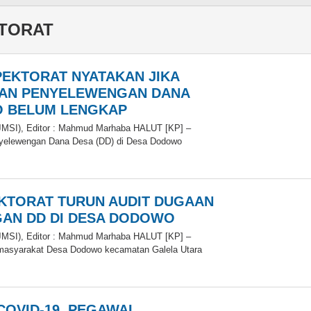
KTORAT
SPEKTORAT NYATAKAN JIKA
AN PENYELEWENGAN DANA
 BELUM LENGKAP
(JMSI), Editor : Mahmud Marhaba HALUT [KP] –
yelewengan Dana Desa (DD) di Desa Dodowo
oleh
PEKTORAT TURUN AUDIT DUGAAN
AN DD DI DESA DODOWO
(JMSI), Editor : Mahmud Marhaba HALUT [KP] –
n masyarakat Desa Dodowo kecamatan Galela Utara
oleh
COVID-19, PEGAWAI