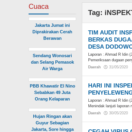
Cuaca
Tag:
iNSPE
Jakarta Jumat ini
Diprakirakan Cerah
TIM AUDIT IN
Berawan
BERKAS DUGA
DESA DODOWO
Laporan : Ahmad R Idin 
Sendang Wonosari
Pemeriksaan dugaan pen
dan Selang Pemasok
Daerah
31/05/2020
Air Warga
HARI INI INS
PBB Khawatir El Nino
PENYELEWENG
Sebabkan 49 Juta
Orang Kelaparan
Laporan : Ahmad R Idin 
Menindak lanjuti lapora
Daerah
30/05/2020
Hujan Ringan akan
Guyur Sebagian
Jakarta, Sore hingga
CEGAH VIRUS 