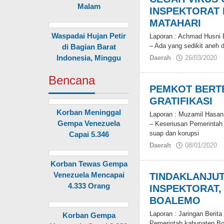
Malam
INSPEKTORAT
MATAHARI
Waspadai Hujan Petir
Laporan : Achmad Husn
– Ada yang sedikit aneh 
di Bagian Barat
Indonesia, Minggu
Daerah
26/03/2020
Bencana
PEMKOT BERT
GRATIFIKASI
Korban Meninggal
Laporan : Muzamil Has
Gempa Venezuela
– Keseriusan Pemerintah 
suap dan korupsi
Capai 5.346
Daerah
08/01/2020
Korban Tewas Gempa
Venezuela Mencapai
TINDAKLANJUT
4.333 Orang
INSPEKTORAT,
BOALEMO
Laporan : Jaringan Beri
Korban Gempa
Pemerintah kabupaten Bo