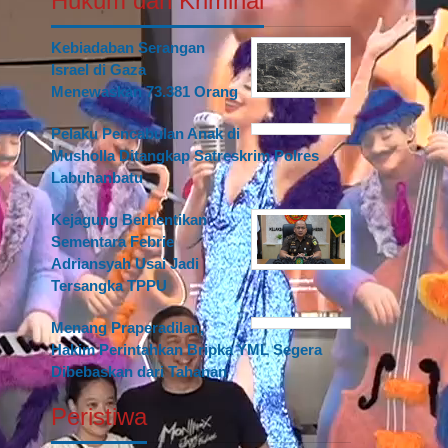
Hukum dan Kriminal
Kebiadaban Serangan
Israel di Gaza
Menewaskan 73.381 Orang
Pelaku Pencabulan Anak di
Musholla Ditangkap Satreskrim Polres
Labuhanbatu
Kejagung Berhentikan
Sementara Febrie
Adriansyah Usai Jadi
Tersangka TPPU
Menang Praperadilan,
Hakim Perintahkan Bripka YML Segera
Dibebaskan dari Tahanan
Peristiwa