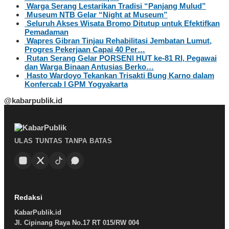
Warga Serang Lestarikan Tradisi “Panjang Mulud”
Museum NTB Gelar “Night at Museum”
Seluruh Akses Wisata Bromo Ditutup untuk Efektifkan
Pemadaman
Wapres Gibran Tinjau Rehabilitasi Jembatan Lumut,
Progres Pekerjaan Capai 40 Per…
Rutan Serang Gelar PORSENI HUT ke-81 RI, Pegawai
dan Warga Binaan Antusias Berko…
Hasto Wardoyo Tekankan Trisakti Bung Karno dalam
Konfercab I GPM Yogyakarta
@kabarpublik.id
ULAS TUNTAS TANPA BATAS
Redaksi
KabarPublik.id
Jl. Cipinang Raya No.17 RT 015/RW 004