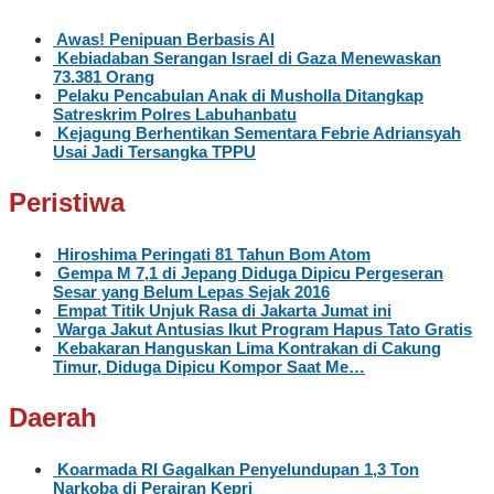
Awas! Penipuan Berbasis AI
Kebiadaban Serangan Israel di Gaza Menewaskan
73.381 Orang
Pelaku Pencabulan Anak di Musholla Ditangkap
Satreskrim Polres Labuhanbatu
Kejagung Berhentikan Sementara Febrie Adriansyah
Usai Jadi Tersangka TPPU
Peristiwa
Hiroshima Peringati 81 Tahun Bom Atom
Gempa M 7,1 di Jepang Diduga Dipicu Pergeseran
Sesar yang Belum Lepas Sejak 2016
Empat Titik Unjuk Rasa di Jakarta Jumat ini
Warga Jakut Antusias Ikut Program Hapus Tato Gratis
Kebakaran Hanguskan Lima Kontrakan di Cakung
Timur, Diduga Dipicu Kompor Saat Me…
Daerah
Koarmada RI Gagalkan Penyelundupan 1,3 Ton
Narkoba di Perairan Kepri