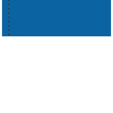
Lifestyle
Internasional
Olahraga
Otomotif
Korupsi
Kesehatan
Pendidikan
VIDEO