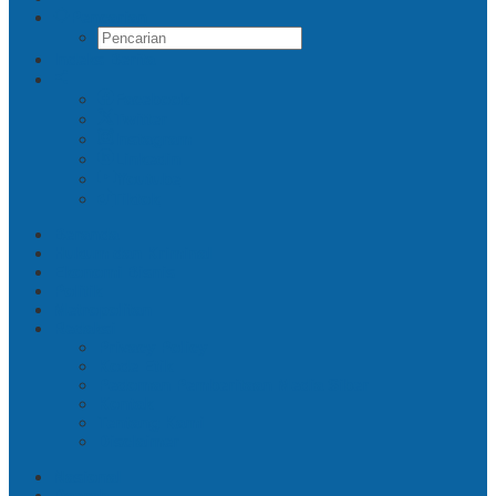
Pencarian
Indeks Berita
Facebook
Twitter
Instagram
Linkedin
Youtube
Tiktok
Beranda
Hukum dan Kriminal
Ekonomi Bisnis
Politik
Metropolitan
Redaksi
Privacy Policy
Kode Etik
Pedoman Pemberitaan Media Siber
Kontak
Tentang Kami
Disclaimer
Nasional
Daerah