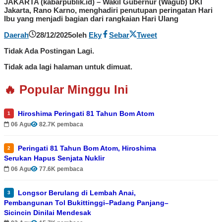
JAKARTA (kabarpublik.id) – Wakil Gubernur (Wagub) DKI
Jakarta, Rano Karno, menghadiri penutupan peringatan Hari
Ibu yang menjadi bagian dari rangkaian Hari Ulang
Daerah
28/12/2025
oleh
Eky
Sebar
Tweet
Tidak Ada Postingan Lagi.
Tidak ada lagi halaman untuk dimuat.
🔥 Popular Minggu Ini
Hiroshima Peringati 81 Tahun Bom Atom
1
06 Agu
82.7K pembaca
Peringati 81 Tahun Bom Atom, Hiroshima
2
Serukan Hapus Senjata Nuklir
06 Agu
77.6K pembaca
Longsor Berulang di Lembah Anai,
3
Pembangunan Tol Bukittinggi–Padang Panjang–
Sicincin Dinilai Mendesak