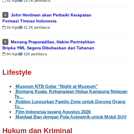
02 Agu
15.7K pembaca
John Herdman akan Perbaiki Kerapatan
4
Formasi Timnas Indonesia
04 Agu
11.7K pembaca
Menang Praperadilan, Hakim Perintahkan
5
Bripka YML Segera Dibebaskan dari Tahanan
04 Agu
11K pembaca
Lifestyle
Museum NTB Gelar “Night at Museum”
Bontang Kuala, Kehangatan Hidup Kampung Nelayan
Te…
Roblox Luncurkan Family Zone untuk Dorong Orang
Tu…
Film Indonesia tayang Agustus 2026
Manfaat Ban dengan Pola Asimetrik untuk Mobil SUV
Hukum dan Kriminal