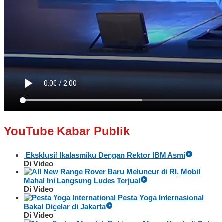
YouTube Kabar Publik
Eksklusif Ikalasmiku Dengan Rektor IBM Asmi
Di Video
Baru Meluncur di RI, Mobil
Mahal Ini Langsung Ludes Terjual
Di Video
Pesta Yoga Internasional
Bakal Digelar di Jakarta
Di Video