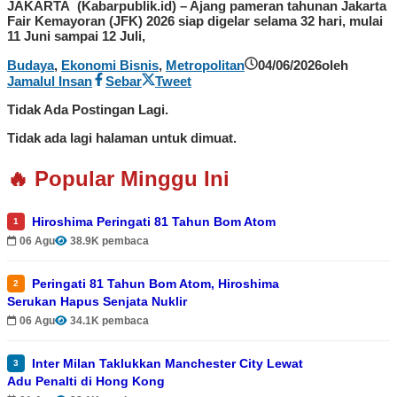
JAKARTA (Kabarpublik.id) – Ajang pameran tahunan Jakarta
Fair Kemayoran (JFK) 2026 siap digelar selama 32 hari, mulai
11 Juni sampai 12 Juli,
Budaya
,
Ekonomi Bisnis
,
Metropolitan
04/06/2026
oleh
Jamalul Insan
Sebar
Tweet
Tidak Ada Postingan Lagi.
Tidak ada lagi halaman untuk dimuat.
🔥 Popular Minggu Ini
Hiroshima Peringati 81 Tahun Bom Atom
1
06 Agu
38.9K pembaca
Peringati 81 Tahun Bom Atom, Hiroshima
2
Serukan Hapus Senjata Nuklir
06 Agu
34.1K pembaca
Inter Milan Taklukkan Manchester City Lewat
3
Adu Penalti di Hong Kong