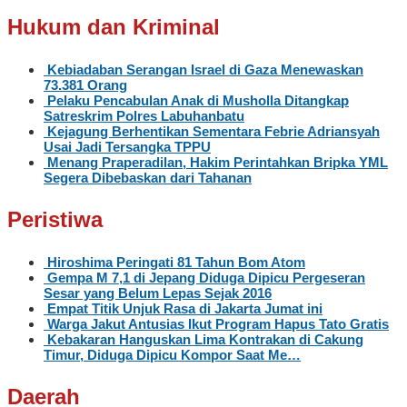
Hukum dan Kriminal
Kebiadaban Serangan Israel di Gaza Menewaskan
73.381 Orang
Pelaku Pencabulan Anak di Musholla Ditangkap
Satreskrim Polres Labuhanbatu
Kejagung Berhentikan Sementara Febrie Adriansyah
Usai Jadi Tersangka TPPU
Menang Praperadilan, Hakim Perintahkan Bripka YML
Segera Dibebaskan dari Tahanan
Peristiwa
Hiroshima Peringati 81 Tahun Bom Atom
Gempa M 7,1 di Jepang Diduga Dipicu Pergeseran
Sesar yang Belum Lepas Sejak 2016
Empat Titik Unjuk Rasa di Jakarta Jumat ini
Warga Jakut Antusias Ikut Program Hapus Tato Gratis
Kebakaran Hanguskan Lima Kontrakan di Cakung
Timur, Diduga Dipicu Kompor Saat Me…
Daerah