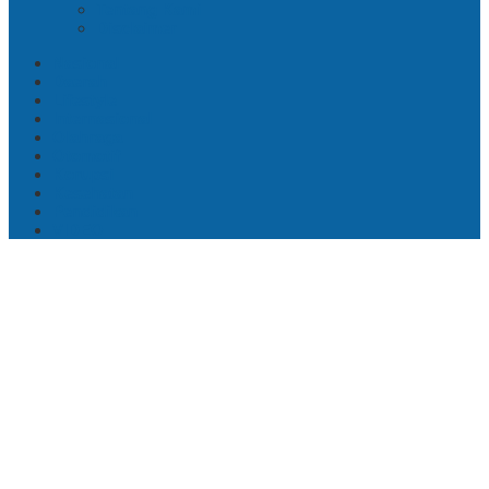
Tentang Kami
Disclaimer
Nasional
Daerah
Lifestyle
Internasional
Olahraga
Otomotif
Korupsi
Kesehatan
Pendidikan
VIDEO