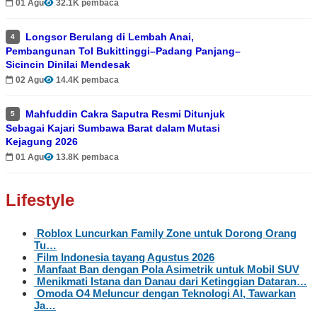
01 Agu
32.1K pembaca
Longsor Berulang di Lembah Anai,
4
Pembangunan Tol Bukittinggi–Padang Panjang–
Sicincin Dinilai Mendesak
02 Agu
14.4K pembaca
Mahfuddin Cakra Saputra Resmi Ditunjuk
5
Sebagai Kajari Sumbawa Barat dalam Mutasi
Kejagung 2026
01 Agu
13.8K pembaca
Lifestyle
Roblox Luncurkan Family Zone untuk Dorong Orang
Tu…
Film Indonesia tayang Agustus 2026
Manfaat Ban dengan Pola Asimetrik untuk Mobil SUV
Menikmati Istana dan Danau dari Ketinggian Dataran…
Omoda O4 Meluncur dengan Teknologi AI, Tawarkan
Ja…