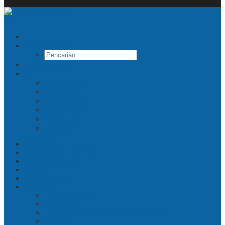
Pencarian
Indeks Berita
Facebook
Twitter
Instagram
Linkedin
Youtube
Tiktok
Beranda
Hukum dan Kriminal
Ekonomi Bisnis
Politik
Metropolitan
Redaksi
Privacy Policy
Kode Etik
Pedoman Pemberitaan Media Siber
Kontak