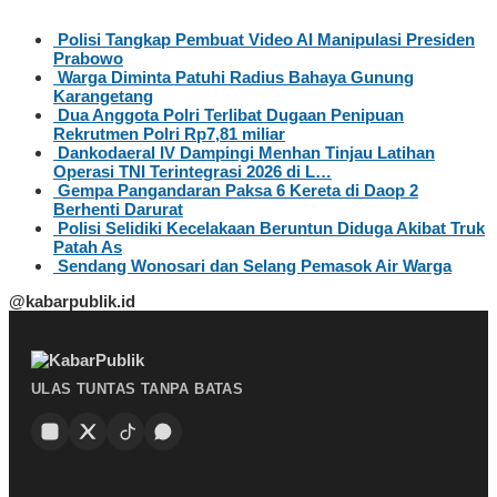
Polisi Tangkap Pembuat Video AI Manipulasi Presiden
Prabowo
Warga Diminta Patuhi Radius Bahaya Gunung
Karangetang
Dua Anggota Polri Terlibat Dugaan Penipuan
Rekrutmen Polri Rp7,81 miliar
Dankodaeral IV Dampingi Menhan Tinjau Latihan
Operasi TNI Terintegrasi 2026 di L…
Gempa Pangandaran Paksa 6 Kereta di Daop 2
Berhenti Darurat
Polisi Selidiki Kecelakaan Beruntun Diduga Akibat Truk
Patah As
Sendang Wonosari dan Selang Pemasok Air Warga
@kabarpublik.id
ULAS TUNTAS TANPA BATAS