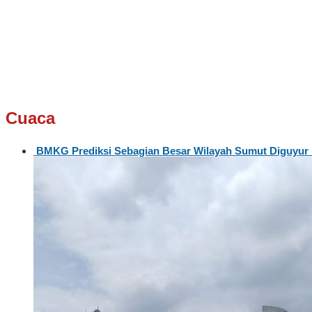
Cuaca
BMKG Prediksi Sebagian Besar Wilayah Sumut Diguyur 