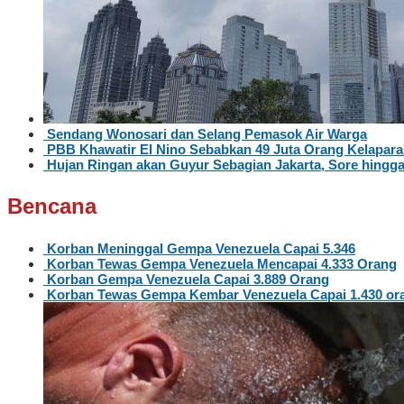
Sendang Wonosari dan Selang Pemasok Air Warga
PBB Khawatir El Nino Sebabkan 49 Juta Orang Kelapar
Hujan Ringan akan Guyur Sebagian Jakarta, Sore hingg
Bencana
Korban Meninggal Gempa Venezuela Capai 5.346
Korban Tewas Gempa Venezuela Mencapai 4.333 Orang
Korban Gempa Venezuela Capai 3.889 Orang
Korban Tewas Gempa Kembar Venezuela Capai 1.430 or