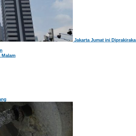
Jakarta Jumat ini Diprakira
an
a Malam
ang