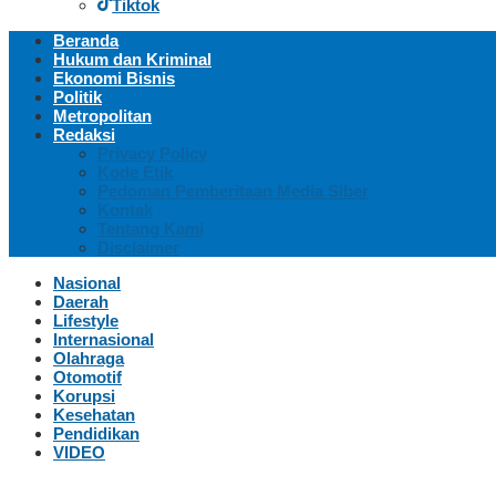
Tiktok
Beranda
Hukum dan Kriminal
Ekonomi Bisnis
Politik
Metropolitan
Redaksi
Privacy Policy
Kode Etik
Pedoman Pemberitaan Media Siber
Kontak
Tentang Kami
Disclaimer
Nasional
Daerah
Lifestyle
Internasional
Olahraga
Otomotif
Korupsi
Kesehatan
Pendidikan
VIDEO