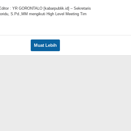
Editor : YR GORONTALO [kabarpublik.id] – Sekretaris
oridu, S.Pd.,MM mengikuti High Level Meeting Tim
leh
Muat Lebih