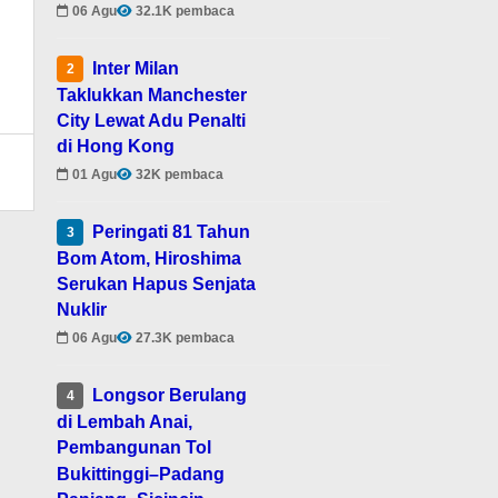
06 Agu
32.1K pembaca
Inter Milan
2
Taklukkan Manchester
City Lewat Adu Penalti
di Hong Kong
01 Agu
32K pembaca
Peringati 81 Tahun
3
Bom Atom, Hiroshima
Serukan Hapus Senjata
Nuklir
06 Agu
27.3K pembaca
Longsor Berulang
4
di Lembah Anai,
Pembangunan Tol
Bukittinggi–Padang