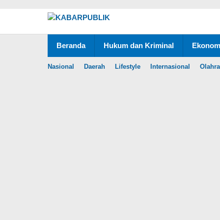
Lewati
ke
konten
Beranda
Hukum dan Kriminal
Ekonomi
Nasional
Daerah
Lifestyle
Internasional
Olahr