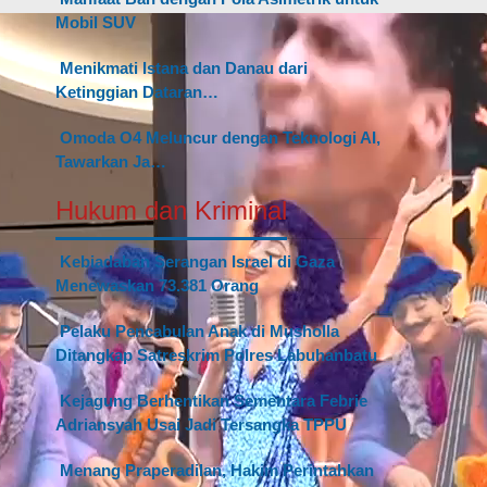
Mobil SUV
Menikmati Istana dan Danau dari
Ketinggian Dataran…
Omoda O4 Meluncur dengan Teknologi AI,
Tawarkan Ja…
Hukum dan Kriminal
Kebiadaban Serangan Israel di Gaza
Menewaskan 73.381 Orang
Pelaku Pencabulan Anak di Musholla
Ditangkap Satreskrim Polres Labuhanbatu
Kejagung Berhentikan Sementara Febrie
Adriansyah Usai Jadi Tersangka TPPU
Menang Praperadilan, Hakim Perintahkan