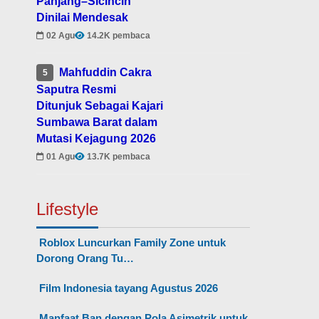
Panjang–Sicincin
Dinilai Mendesak
02 Agu
14.2K pembaca
Mahfuddin Cakra
5
Saputra Resmi
Ditunjuk Sebagai Kajari
Sumbawa Barat dalam
Mutasi Kejagung 2026
01 Agu
13.7K pembaca
Lifestyle
Roblox Luncurkan Family Zone untuk
Dorong Orang Tu…
Film Indonesia tayang Agustus 2026
Manfaat Ban dengan Pola Asimetrik untuk