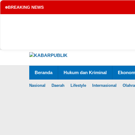
BREAKING NEWS
tup
Lewati
ke
konten
Beranda
Hukum dan Kriminal
Ekonomi
Nasional
Daerah
Lifestyle
Internasional
Olahr