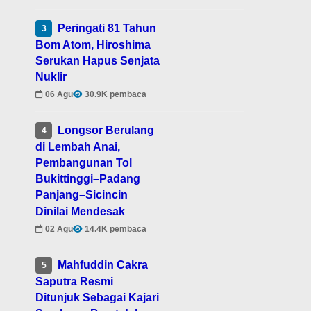
Peringati 81 Tahun
3
Bom Atom, Hiroshima
Serukan Hapus Senjata
Nuklir
06 Agu
30.9K pembaca
Longsor Berulang
4
di Lembah Anai,
Pembangunan Tol
Bukittinggi–Padang
Panjang–Sicincin
Dinilai Mendesak
02 Agu
14.4K pembaca
Mahfuddin Cakra
5
Saputra Resmi
Ditunjuk Sebagai Kajari