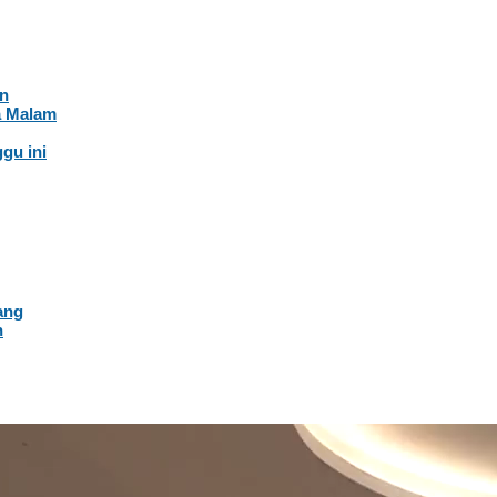
an
a Malam
gu ini
ang
n