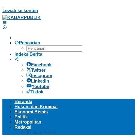
Lewati ke konten
Pencarian
Indeks Berita
Facebook
Twitter
Instagram
Linkedin
Youtube
Tiktok
Beranda
Hukum dan Kriminal
Ekonomi Bisnis
Politik
Metropolitan
Redaksi
Privacy Policy