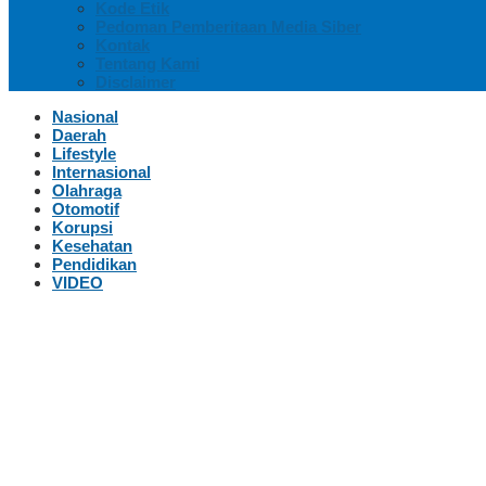
Kode Etik
Pedoman Pemberitaan Media Siber
Kontak
Tentang Kami
Disclaimer
Nasional
Daerah
Lifestyle
Internasional
Olahraga
Otomotif
Korupsi
Kesehatan
Pendidikan
VIDEO