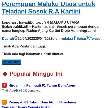
Perempuan Maluku Utara untuk
Teladani Sosok R.A Kartini
Laporan : IswadiEditor. : YR MALUKU UTARA
[kabarpublik.id] – Kartini adalah Sosok perempuan dengan
nama lengkap Raden Ajeng Kartini Djojo Adhiningrat ini
Daerah
20/04/2022
20/04/2022
oleh
redaksi
Sebar
Tweet
Tidak Ada Postingan Lagi.
Tidak ada lagi halaman untuk dimuat.
Muat Lebih
🔥 Popular Minggu Ini
Hiroshima Peringati 81 Tahun Bom Atom
1
06 Agu
62.3K pembaca
Peringati 81 Tahun Bom Atom, Hiroshima
2
Serukan Hapus Senjata Nuklir