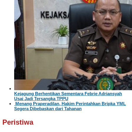
Kejagung Berhentikan Sementara Febrie Adriansyah
Usai Jadi Tersangka TPPU
Menang Praperadilan, Hakim Perintahkan Bripka YML
Segera Dibebaskan dari Tahanan
Peristiwa