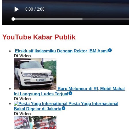
YouTube Kabar Publik
Eksklusif Ikalasmiku Dengan Rektor IBM Asmi
Di Video
Baru Meluncur di RI, Mobil Mahal
Ini Langsung Ludes Terjual
Di Video
Pesta Yoga Internasional
Bakal Digelar di Jakarta
Di Video