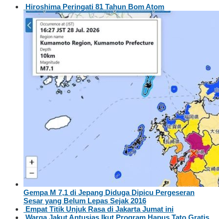
Hiroshima Peringati 81 Tahun Bom Atom
Gempa M 7,1 di Jepang Diduga Dipicu Pergeseran
Sesar yang Belum Lepas Sejak 2016
Empat Titik Unjuk Rasa di Jakarta Jumat ini
Warga Jakut Antusias Ikut Program Hapus Tato Gratis