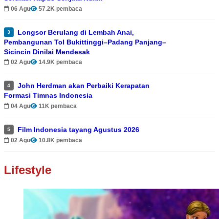
06 Agu
57.2K pembaca
Longsor Berulang di Lembah Anai,
3
Pembangunan Tol Bukittinggi–Padang Panjang–
Sicincin Dinilai Mendesak
02 Agu
14.9K pembaca
John Herdman akan Perbaiki Kerapatan
4
Formasi Timnas Indonesia
04 Agu
11K pembaca
Film Indonesia tayang Agustus 2026
5
02 Agu
10.8K pembaca
Lifestyle