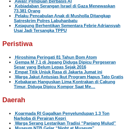
Awas! Penipuan Berbasis AI
Kebiadaban Serangan Israel di Gaza Menewaskan
73.381 Orang
Pelaku Pencabulan Anak di Musholla Ditangkap
Satreskrim Polres Labuhanbatu
Kejagung Berhentikan Sementara Febrie Adriansyah
Usai Jadi Tersangka TPPU
Peristiwa
Hiroshima Peringati 81 Tahun Bom Atom
Gempa M 7,1 di Jepang Diduga Dipicu Pergeseran
Sesar yang Belum Lepas Sejak 2016
Empat Titik Unjuk Rasa di Jakarta Jumat ini
Warga Jakut Antusias Ikut Program Hapus Tato Gratis
Kebakaran Hanguskan Lima Kontrakan di Cakung
Timur, Diduga Dipicu Kompor Saat Me…
Daerah
Koarmada RI Gagalkan Penyelundupan 1,3 Ton
Narkoba di Perairan Kepri
Warga Serang Lestarikan Tradisi “Panjang Mulud”
Museum NTB Gelar “Night at Museum”