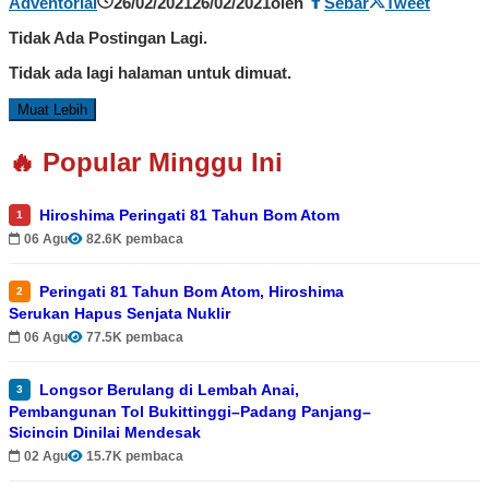
Adventorial
26/02/2021
26/02/2021
oleh
Sebar
Tweet
Tidak Ada Postingan Lagi.
Tidak ada lagi halaman untuk dimuat.
Muat Lebih
🔥 Popular Minggu Ini
Hiroshima Peringati 81 Tahun Bom Atom
1
06 Agu
82.6K pembaca
Peringati 81 Tahun Bom Atom, Hiroshima
2
Serukan Hapus Senjata Nuklir
06 Agu
77.5K pembaca
Longsor Berulang di Lembah Anai,
3
Pembangunan Tol Bukittinggi–Padang Panjang–
Sicincin Dinilai Mendesak
02 Agu
15.7K pembaca