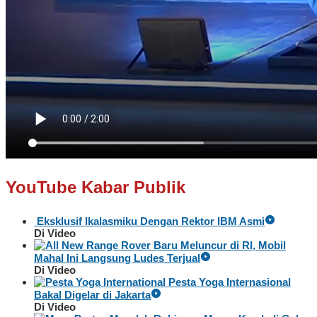
YouTube Kabar Publik
Eksklusif Ikalasmiku Dengan Rektor IBM Asmi
Di Video
Baru Meluncur di RI, Mobil
Mahal Ini Langsung Ludes Terjual
Di Video
Pesta Yoga Internasional
Bakal Digelar di Jakarta
Di Video