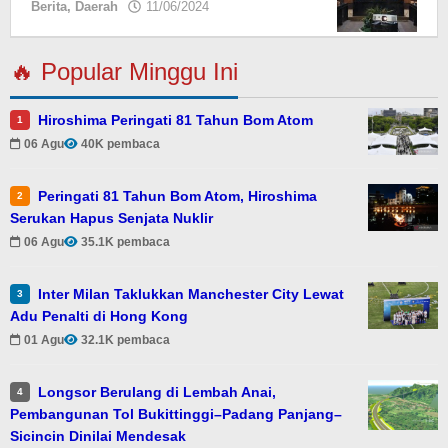
Berita
,
Daerah
11/06/2024
oleh
🔥 Popular Minggu Ini
Hiroshima Peringati 81 Tahun Bom Atom
1
06 Agu
40K pembaca
Peringati 81 Tahun Bom Atom, Hiroshima
2
Serukan Hapus Senjata Nuklir
06 Agu
35.1K pembaca
Inter Milan Taklukkan Manchester City Lewat
3
Adu Penalti di Hong Kong
01 Agu
32.1K pembaca
Longsor Berulang di Lembah Anai,
4
Pembangunan Tol Bukittinggi–Padang Panjang–
Sicincin Dinilai Mendesak