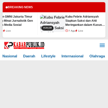
BREAKING NEWS
 GMNI Jakarta Timur
Kubu Febrie Adriansyah
inat Jurnalistik Gen
Siapkan Saksi dan Ahli
 Media Sosial
Meringankan dalam Kasus
HUKUM
TPPU
Live
7 Agu
Live
Lewati
ke
konten
Nasional
Daerah
Lifestyle
Internasional
Olahraga