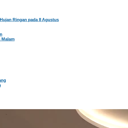
Hujan Ringan pada 8 Agustus
an
a Malam
ang
n