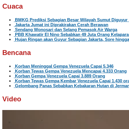
Cuaca
BMKG Prediksi Sebagian Besar Wilayah Sumut Diguyur 
Jakarta Jumat ini Diprakirakan Cerah Berawan
Sendang Wonosari dan Selang Pemasok Air Warga
PBB Khawatir El Nino Sebabkan 49 Juta Orang Kelapar
Hujan Ringan akan Guyur Sebagian Jakarta, Sore hingg
Bencana
Korban Meninggal Gempa Venezuela Capai 5.346
Korban Tewas Gempa Venezuela Mencapai 4.333 Orang
Korban Gempa Venezuela Capai 3.889 Orang
Korban Tewas Gempa Kembar Venezuela Capai 1.430 or
Gelombang Panas Sebabkan Kebakaran Hutan di Jerma
Video