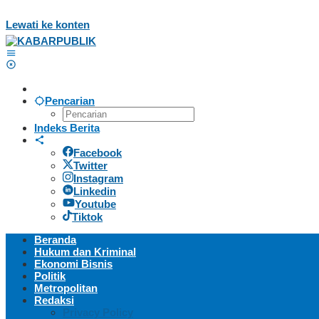
Lewati ke konten
Pencarian
Indeks Berita
Facebook
Twitter
Instagram
Linkedin
Youtube
Tiktok
Beranda
Hukum dan Kriminal
Ekonomi Bisnis
Politik
Metropolitan
Redaksi
Privacy Policy