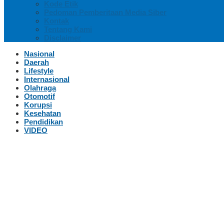
Kode Etik
Pedoman Pemberitaan Media Siber
Kontak
Tentang Kami
Disclaimer
Nasional
Daerah
Lifestyle
Internasional
Olahraga
Otomotif
Korupsi
Kesehatan
Pendidikan
VIDEO