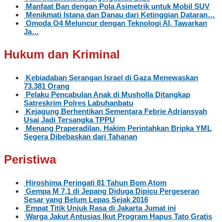
Manfaat Ban dengan Pola Asimetrik untuk Mobil SUV
Menikmati Istana dan Danau dari Ketinggian Dataran…
Omoda O4 Meluncur dengan Teknologi AI, Tawarkan
Ja…
Hukum dan Kriminal
Kebiadaban Serangan Israel di Gaza Menewaskan
73.381 Orang
Pelaku Pencabulan Anak di Musholla Ditangkap
Satreskrim Polres Labuhanbatu
Kejagung Berhentikan Sementara Febrie Adriansyah
Usai Jadi Tersangka TPPU
Menang Praperadilan, Hakim Perintahkan Bripka YML
Segera Dibebaskan dari Tahanan
Peristiwa
Hiroshima Peringati 81 Tahun Bom Atom
Gempa M 7,1 di Jepang Diduga Dipicu Pergeseran
Sesar yang Belum Lepas Sejak 2016
Empat Titik Unjuk Rasa di Jakarta Jumat ini
Warga Jakut Antusias Ikut Program Hapus Tato Gratis