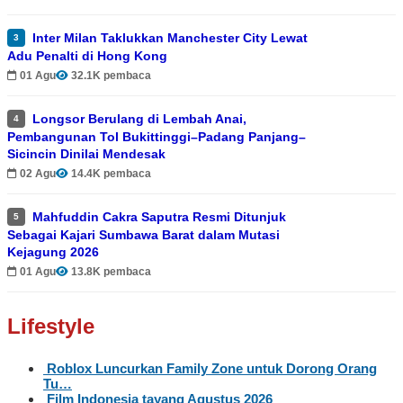
Inter Milan Taklukkan Manchester City Lewat
3
Adu Penalti di Hong Kong
01 Agu
32.1K pembaca
Longsor Berulang di Lembah Anai,
4
Pembangunan Tol Bukittinggi–Padang Panjang–
Sicincin Dinilai Mendesak
02 Agu
14.4K pembaca
Mahfuddin Cakra Saputra Resmi Ditunjuk
5
Sebagai Kajari Sumbawa Barat dalam Mutasi
Kejagung 2026
01 Agu
13.8K pembaca
Lifestyle
Roblox Luncurkan Family Zone untuk Dorong Orang
Tu…
Film Indonesia tayang Agustus 2026