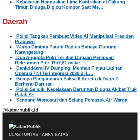
Kebakaran Hanguskan Lima Kontrakan di Cakung
Timur, Diduga Dipicu Kompor Saat Me…
Daerah
Polisi Tangkap Pembuat Video AI Manipulasi Presiden
Prabowo
Warga Diminta Patuhi Radius Bahaya Gunung
Karangetang
Dua Anggota Polri Terlibat Dugaan Penipuan
Rekrutmen Polri Rp7,81 miliar
Dankodaeral IV Dampingi Menhan Tinjau Latihan
Operasi TNI Terintegrasi 2026 di L…
Gempa Pangandaran Paksa 6 Kereta di Daop 2
Berhenti Darurat
Polisi Selidiki Kecelakaan Beruntun Diduga Akibat Truk
Patah As
Sendang Wonosari dan Selang Pemasok Air Warga
@kabarpublik.id
ULAS TUNTAS TANPA BATAS