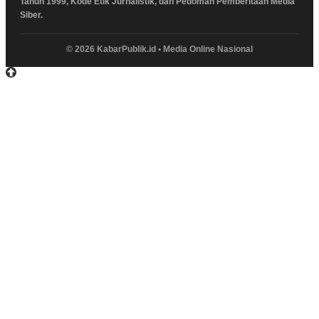
Tahun 1999, Kode Etik Jurnalistik, dan Pedoman Pemberitaan Media
Siber.
© 2026 KabarPublik.id • Media Online Nasional