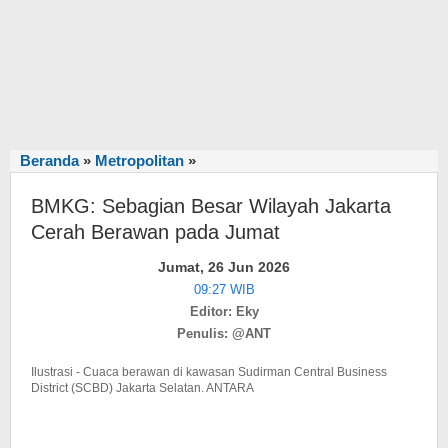
Beranda
»
Metropolitan
»
BMKG:
Sebagian
BMKG: Sebagian Besar Wilayah Jakarta
Besar
Wilayah
Cerah Berawan pada Jumat
Jakarta
Jumat, 26 Jun 2026
Cerah
09:27 WIB
Berawan
Editor: Eky
pada
Penulis: @ANT
Jumat
Ilustrasi - Cuaca berawan di kawasan Sudirman Central Business
District (SCBD) Jakarta Selatan. ANTARA