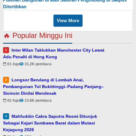
Ditertibkan
View More
🔥 Popular Minggu Ini
Inter Milan Taklukkan Manchester City Lewat
1
Adu Penalti di Hong Kong
01 Agu
31.2K pembaca
Longsor Berulang di Lembah Anai,
2
Pembangunan Tol Bukittinggi–Padang Panjang–
Sicincin Dinilai Mendesak
02 Agu
13.8K pembaca
Mahfuddin Cakra Saputra Resmi Ditunjuk
3
Sebagai Kajari Sumbawa Barat dalam Mutasi
Kejagung 2026