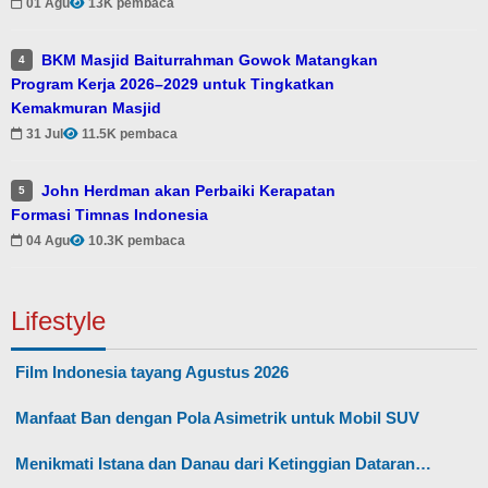
01 Agu
13K pembaca
BKM Masjid Baiturrahman Gowok Matangkan
4
Program Kerja 2026–2029 untuk Tingkatkan
Kemakmuran Masjid
31 Jul
11.5K pembaca
John Herdman akan Perbaiki Kerapatan
5
Formasi Timnas Indonesia
04 Agu
10.3K pembaca
Lifestyle
Film Indonesia tayang Agustus 2026
Manfaat Ban dengan Pola Asimetrik untuk Mobil SUV
Menikmati Istana dan Danau dari Ketinggian Dataran…