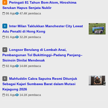
Peringati 81 Tahun Bom Atom, Hiroshima
2
Serukan Hapus Senjata Nuklir
06 Agu
47.4K pembaca
Inter Milan Taklukkan Manchester City Lewat
3
Adu Penalti di Hong Kong
01 Agu
32.2K pembaca
Longsor Berulang di Lembah Anai,
4
Pembangunan Tol Bukittinggi–Padang Panjang–
Sicincin Dinilai Mendesak
02 Agu
14.6K pembaca
Mahfuddin Cakra Saputra Resmi Ditunjuk
5
Sebagai Kajari Sumbawa Barat dalam Mutasi
Kejagung 2026
01 Agu
14.1K pembaca