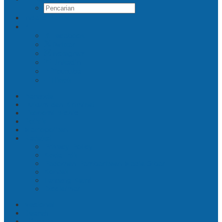
Indeks Berita
Facebook
Twitter
Instagram
Linkedin
Youtube
Tiktok
Beranda
Hukum dan Kriminal
Ekonomi Bisnis
Politik
Metropolitan
Redaksi
Privacy Policy
Kode Etik
Pedoman Pemberitaan Media Siber
Kontak
Tentang Kami
Disclaimer
Nasional
Daerah
Lifestyle