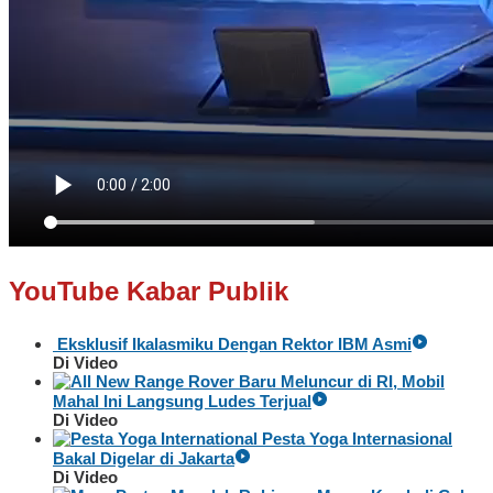
YouTube Kabar Publik
Eksklusif Ikalasmiku Dengan Rektor IBM Asmi
Di Video
Baru Meluncur di RI, Mobil
Mahal Ini Langsung Ludes Terjual
Di Video
Pesta Yoga Internasional
Bakal Digelar di Jakarta
Di Video