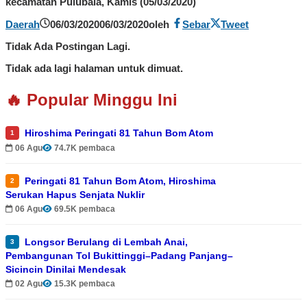
kecamatan Pulubala, Kamis (05/03/2020)
Daerah
06/03/2020
06/03/2020
oleh
Sebar
Tweet
Tidak Ada Postingan Lagi.
Tidak ada lagi halaman untuk dimuat.
🔥 Popular Minggu Ini
Hiroshima Peringati 81 Tahun Bom Atom
1
06 Agu
74.7K pembaca
Peringati 81 Tahun Bom Atom, Hiroshima
2
Serukan Hapus Senjata Nuklir
06 Agu
69.5K pembaca
Longsor Berulang di Lembah Anai,
3
Pembangunan Tol Bukittinggi–Padang Panjang–
Sicincin Dinilai Mendesak
02 Agu
15.3K pembaca