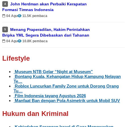
John Herdman akan Perbaiki Kerapatan
4
Formasi Timnas Indonesia
04 Agu
11.5K pembaca
Menang Praperadilan, Hakim Perintahkan
5
Bripka YML Segera Dibebaskan dari Tahanan
04 Agu
10.8K pembaca
Lifestyle
Museum NTB Gelar “Night at Museum”
Bontang Kuala, Kehangatan Hidup Kampung Nelayan
Te…
Roblox Luncurkan Family Zone untuk Dorong Orang
Tu…
Film Indonesia tayang Agustus 2026
Manfaat Ban dengan Pola Asimetrik untuk Mobil SUV
Hukum dan Kriminal
Kebiadaban Serangan Israel di Gaza Menewaskan