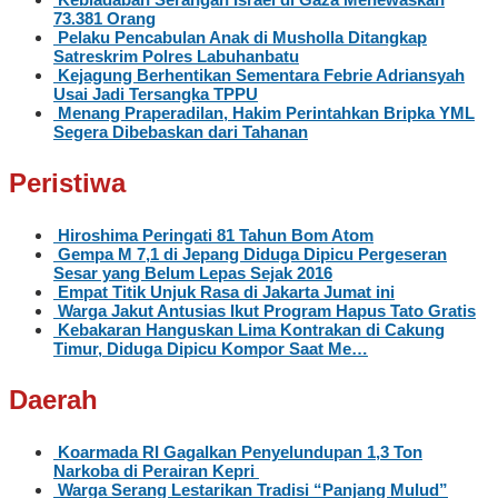
73.381 Orang
Pelaku Pencabulan Anak di Musholla Ditangkap
Satreskrim Polres Labuhanbatu
Kejagung Berhentikan Sementara Febrie Adriansyah
Usai Jadi Tersangka TPPU
Menang Praperadilan, Hakim Perintahkan Bripka YML
Segera Dibebaskan dari Tahanan
Peristiwa
Hiroshima Peringati 81 Tahun Bom Atom
Gempa M 7,1 di Jepang Diduga Dipicu Pergeseran
Sesar yang Belum Lepas Sejak 2016
Empat Titik Unjuk Rasa di Jakarta Jumat ini
Warga Jakut Antusias Ikut Program Hapus Tato Gratis
Kebakaran Hanguskan Lima Kontrakan di Cakung
Timur, Diduga Dipicu Kompor Saat Me…
Daerah
Koarmada RI Gagalkan Penyelundupan 1,3 Ton
Narkoba di Perairan Kepri
Warga Serang Lestarikan Tradisi “Panjang Mulud”