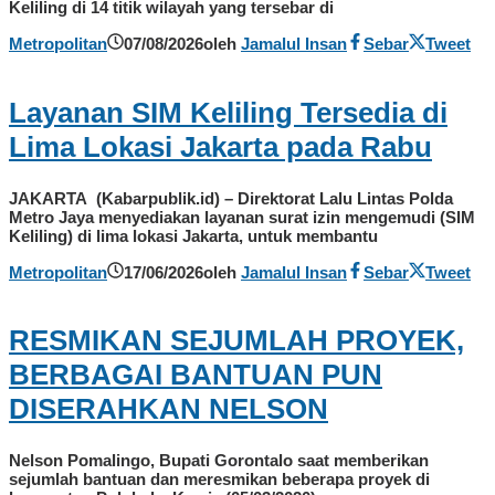
Keliling di 14 titik wilayah yang tersebar di
Metropolitan
07/08/2026
oleh
Jamalul Insan
Sebar
Tweet
Layanan SIM Keliling Tersedia di
Lima Lokasi Jakarta pada Rabu
JAKARTA (Kabarpublik.id) – Direktorat Lalu Lintas Polda
Metro Jaya menyediakan layanan surat izin mengemudi (SIM
Keliling) di lima lokasi Jakarta, untuk membantu
Metropolitan
17/06/2026
oleh
Jamalul Insan
Sebar
Tweet
RESMIKAN SEJUMLAH PROYEK,
BERBAGAI BANTUAN PUN
DISERAHKAN NELSON
Nelson Pomalingo, Bupati Gorontalo saat memberikan
sejumlah bantuan dan meresmikan beberapa proyek di