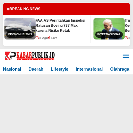
BREAKING NEWS
FAA AS Perintahkan Inspeksi
Trump Pe
Ratusan Boeing 737 Max
Kewarga
karena Risiko Retak
Berdasa
EKONOMI BISNIS
INTERNASIONAL
Kelahira
8 Agu
Live
8 Agu
Lewati
ke
konten
Nasional
Daerah
Lifestyle
Internasional
Olahraga