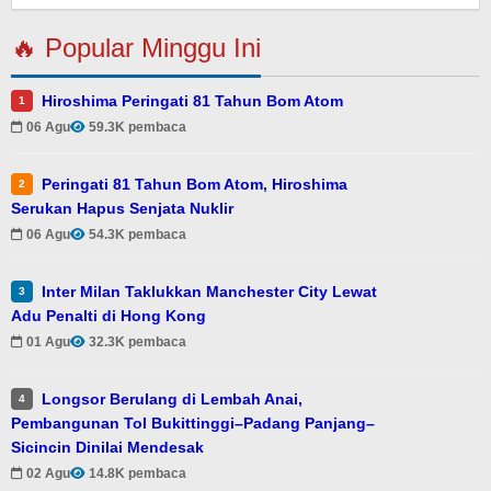
🔥 Popular Minggu Ini
Hiroshima Peringati 81 Tahun Bom Atom
1
06 Agu
59.3K pembaca
Peringati 81 Tahun Bom Atom, Hiroshima
2
Serukan Hapus Senjata Nuklir
06 Agu
54.3K pembaca
Inter Milan Taklukkan Manchester City Lewat
3
Adu Penalti di Hong Kong
01 Agu
32.3K pembaca
Longsor Berulang di Lembah Anai,
4
Pembangunan Tol Bukittinggi–Padang Panjang–
Sicincin Dinilai Mendesak
02 Agu
14.8K pembaca