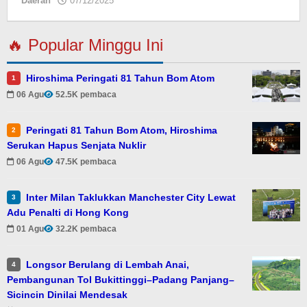
Daerah
07/12/2025
oleh
Eky
🔥 Popular Minggu Ini
Hiroshima Peringati 81 Tahun Bom Atom
1
06 Agu
52.5K pembaca
Peringati 81 Tahun Bom Atom, Hiroshima
2
Serukan Hapus Senjata Nuklir
06 Agu
47.5K pembaca
Inter Milan Taklukkan Manchester City Lewat
3
Adu Penalti di Hong Kong
01 Agu
32.2K pembaca
Longsor Berulang di Lembah Anai,
4
Pembangunan Tol Bukittinggi–Padang Panjang–
Sicincin Dinilai Mendesak