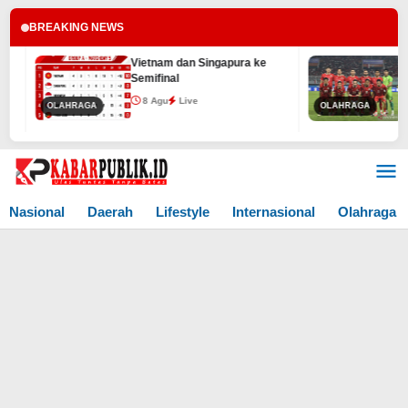
BREAKING NEWS
Vietnam dan Singapura ke
Berm
Semifinal
Sing
Semi
8 Agu
Live
OLAHRAGA
OLAHRAGA
8 
Lewati
ke
konten
Nasional
Daerah
Lifestyle
Internasional
Olahraga