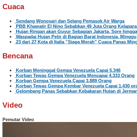
Cuaca
Sendang Wonosari dan Selang Pemasok Air Warga
PBB Khawatir El Nino Sebabkan 49 Juta Orang Kelapar
Hujan Ringan akan Guyur Sebagian Jakarta, Sore hingg
Waspadai Hujan Petir di Bagian Barat Indonesia, Minggu
23 dari 27 Kota di Italia “Siaga Merah” Cuaca Panas Ming
Bencana
Korban Meninggal Gempa Venezuela Capai 5.346
Korban Tewas Gempa Venezuela Mencapai 4.333 Orang
Korban Gempa Venezuela Capai 3.889 Orang
Korban Tewas Gempa Kembar Venezuela Capai 1.430 or
Gelombang Panas Sebabkan Kebakaran Hutan di Jerma
Video
Pemutar Video