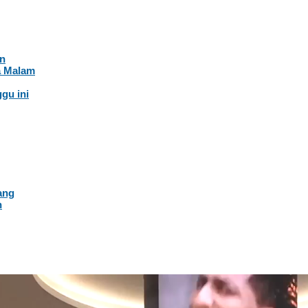
an
a Malam
gu ini
ang
n