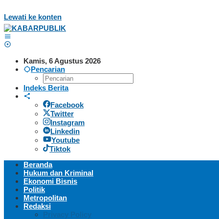
Lewati ke konten
Kamis, 6 Agustus 2026
Pencarian
Indeks Berita
Facebook
Twitter
Instagram
Linkedin
Youtube
Tiktok
Beranda
Hukum dan Kriminal
Ekonomi Bisnis
Politik
Metropolitan
Redaksi
Privacy Policy