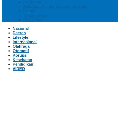
Kode Etik
Pedoman Pemberitaan Media Siber
Kontak
Tentang Kami
Disclaimer
Nasional
Daerah
Lifestyle
Internasional
Olahraga
Otomotif
Korupsi
Kesehatan
Pendidikan
VIDEO