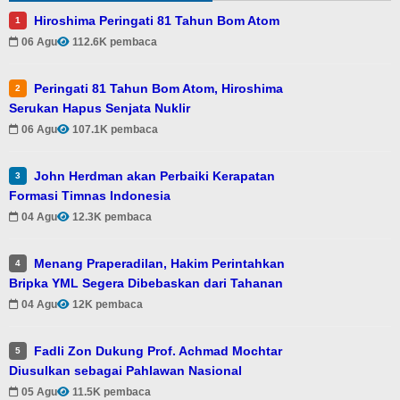
Hiroshima Peringati 81 Tahun Bom Atom
1
06 Agu
112.6K pembaca
Peringati 81 Tahun Bom Atom, Hiroshima
2
Serukan Hapus Senjata Nuklir
06 Agu
107.1K pembaca
John Herdman akan Perbaiki Kerapatan
3
Formasi Timnas Indonesia
04 Agu
12.3K pembaca
Menang Praperadilan, Hakim Perintahkan
4
Bripka YML Segera Dibebaskan dari Tahanan
04 Agu
12K pembaca
Fadli Zon Dukung Prof. Achmad Mochtar
5
Diusulkan sebagai Pahlawan Nasional
05 Agu
11.5K pembaca