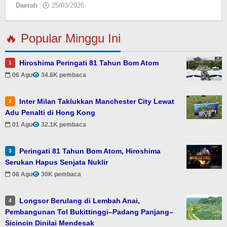
Daerah
25/03/2026
oleh
Eky
🔥 Popular Minggu Ini
Hiroshima Peringati 81 Tahun Bom Atom
1
06 Agu
34.8K pembaca
Inter Milan Taklukkan Manchester City Lewat
2
Adu Penalti di Hong Kong
01 Agu
32.1K pembaca
Peringati 81 Tahun Bom Atom, Hiroshima
3
Serukan Hapus Senjata Nuklir
06 Agu
30K pembaca
Longsor Berulang di Lembah Anai,
4
Pembangunan Tol Bukittinggi–Padang Panjang–
Sicincin Dinilai Mendesak