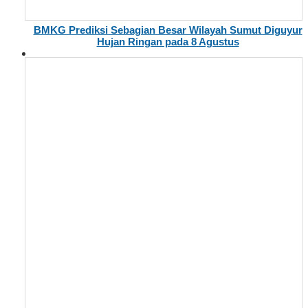
BMKG Prediksi Sebagian Besar Wilayah Sumut Diguyur
Hujan Ringan pada 8 Agustus