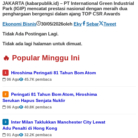
JAKARTA (kabarpublik.id) – PT International Green Industrial
Park (IGIP) mencatat prestasi nasional dengan meraih dua
penghargaan bergengsi dalam ajang TOP CSR Awards
Ekonomi Bisnis
30/05/2026
oleh
Eky
Sebar
Tweet
Tidak Ada Postingan Lagi.
Tidak ada lagi halaman untuk dimuat.
🔥 Popular Minggu Ini
Hiroshima Peringati 81 Tahun Bom Atom
1
06 Agu
45.7K pembaca
Peringati 81 Tahun Bom Atom, Hiroshima
2
Serukan Hapus Senjata Nuklir
06 Agu
40.8K pembaca
Inter Milan Taklukkan Manchester City Lewat
3
Adu Penalti di Hong Kong
01 Agu
32.2K pembaca