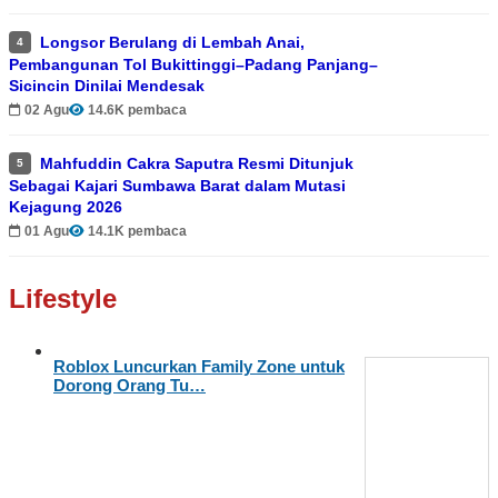
Longsor Berulang di Lembah Anai,
4
Pembangunan Tol Bukittinggi–Padang Panjang–
Sicincin Dinilai Mendesak
02 Agu
14.6K pembaca
Mahfuddin Cakra Saputra Resmi Ditunjuk
5
Sebagai Kajari Sumbawa Barat dalam Mutasi
Kejagung 2026
01 Agu
14.1K pembaca
Lifestyle
Roblox Luncurkan Family Zone untuk
Dorong Orang Tu…