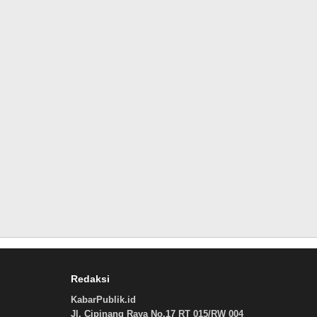
Redaksi
KabarPublik.id
Jl. Cipinang Raya No.17 RT 015/RW 004