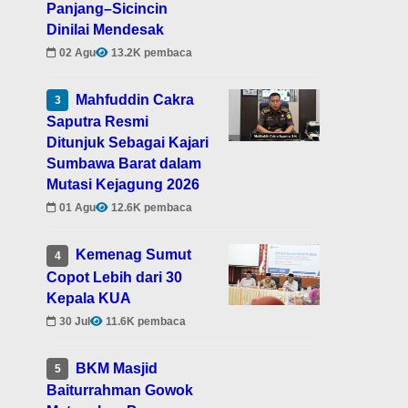
Panjang–Sicincin
Dinilai Mendesak
02 Agu
13.2K pembaca
Mahfuddin Cakra
3
Saputra Resmi
Ditunjuk Sebagai Kajari
Sumbawa Barat dalam
Mutasi Kejagung 2026
01 Agu
12.6K pembaca
Kemenag Sumut
4
Copot Lebih dari 30
Kepala KUA
30 Jul
11.6K pembaca
BKM Masjid
5
Baiturrahman Gowok