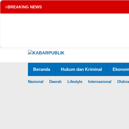
BREAKING NEWS
tup
Lewati
ke
konten
Beranda
Hukum dan Kriminal
Ekonomi
Nasional
Daerah
Lifestyle
Internasional
Olahr