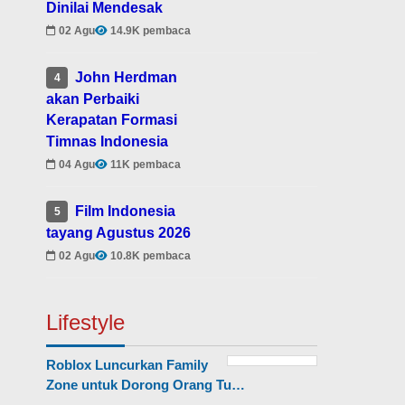
Dinilai Mendesak
02 Agu
14.9K pembaca
John Herdman
4
akan Perbaiki
Kerapatan Formasi
Timnas Indonesia
04 Agu
11K pembaca
Film Indonesia
5
tayang Agustus 2026
02 Agu
10.8K pembaca
Lifestyle
Roblox Luncurkan Family
Zone untuk Dorong Orang Tu…