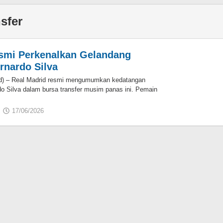
nsfer
smi Perkenalkan Gelandang
rnardo Silva
d) – Real Madrid resmi mengumumkan kedatangan
o Silva dalam bursa transfer musim panas ini. Pemain
17/06/2026
oleh
Jamalul
Insan