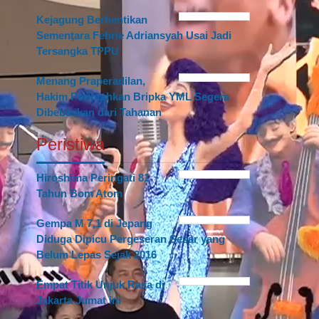
Kejagung Berhentikan
Sementara Febrie Adriansyah Usai Jadi
Tersangka TPPU
Menang Praperadilan,
Hakim Perintahkan Bripka YML Segera
Dibebaskan dari Tahanan
Peristiwa
Hiroshima Peringati 81
Tahun Bom Atom
Gempa M 7,1 di Jepang
Diduga Dipicu Pergeseran Sesar yang
Belum Lepas Sejak 2016
Empat Titik Unjuk Rasa di
Jakarta Jumat ini