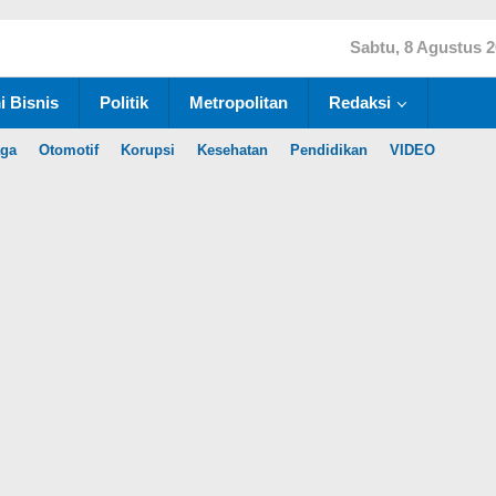
Sabtu, 8 Agustus 
 Bisnis
Politik
Metropolitan
Redaksi
aga
Otomotif
Korupsi
Kesehatan
Pendidikan
VIDEO