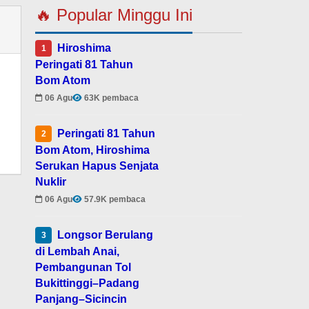
🔥 Popular Minggu Ini
Hiroshima
1
Peringati 81 Tahun
Bom Atom
06 Agu
63K pembaca
Peringati 81 Tahun
2
Bom Atom, Hiroshima
Serukan Hapus Senjata
Nuklir
06 Agu
57.9K pembaca
Longsor Berulang
3
di Lembah Anai,
Pembangunan Tol
Bukittinggi–Padang
Panjang–Sicincin