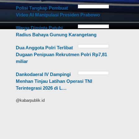
Polisi Tangkap Pembuat
Video AI Manipulasi Presiden Prabowo
Warga Diminta Patuhi
Radius Bahaya Gunung Karangetang
Dua Anggota Polri Terlibat
Dugaan Penipuan Rekrutmen Polri Rp7,81
miliar
Dankodaeral IV Dampingi
Menhan Tinjau Latihan Operasi TNI
Terintegrasi 2026 di L…
@kabarpublik.id