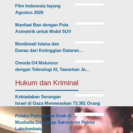
Film Indonesia tayang
Agustus 2026
Manfaat Ban dengan Pola
Asimetrik untuk Mobil SUV
Menikmati Istana dan
Danau dari Ketinggian Dataran…
Omoda O4 Meluncur
dengan Teknologi AI, Tawarkan Ja…
Hukum dan Kriminal
Kebiadaban Serangan
Israel di Gaza Menewaskan 73.381 Orang
Pelaku Pencabulan Anak di
Musholla Ditangkap Satreskrim Polres
Labuhanbatu