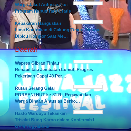
Warga Jakut Antusias Ikut
Program Hapus Tato Gratis
Kebakaran Hanguskan
Lima Kontrakan di Cakung Timur, Diduga
Dipicu Kompor Saat Me…
Daerah
Wapres Gibran Tinjau
Rehabilitasi Jembatan Lumut, Progres
Pekerjaan Capai 40 Per…
Rutan Serang Gelar
PORSENI HUT ke-81 RI, Pegawai dan
Warga Binaan Antusias Berko…
Hasto Wardoyo Tekankan
Trisakti Bung Karno dalam Konfercab I
GPM Yogyakarta