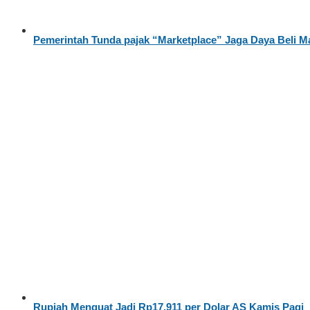
Pemerintah Tunda pajak “Marketplace” Jaga Daya Beli M
Rupiah Menguat Jadi Rp17.911 per Dolar AS Kamis Pagi