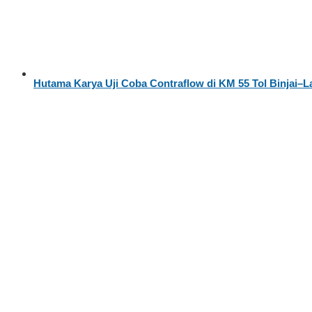
Hutama Karya Uji Coba Contraflow di KM 55 Tol Binjai–