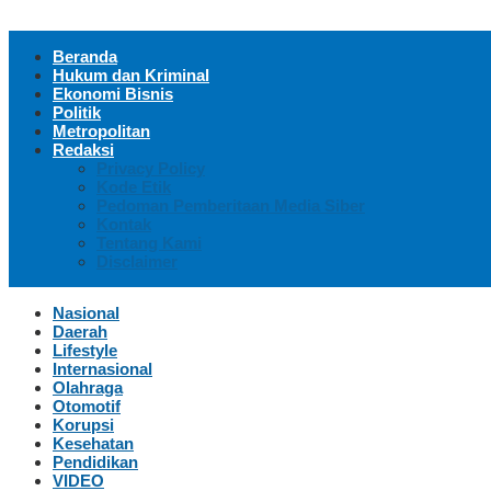
Beranda
Hukum dan Kriminal
Ekonomi Bisnis
Politik
Metropolitan
Redaksi
Privacy Policy
Kode Etik
Pedoman Pemberitaan Media Siber
Kontak
Tentang Kami
Disclaimer
Nasional
Daerah
Lifestyle
Internasional
Olahraga
Otomotif
Korupsi
Kesehatan
Pendidikan
VIDEO