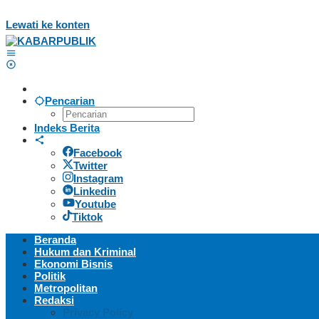
Lewati ke konten
Pencarian
Indeks Berita
Facebook
Twitter
Instagram
Linkedin
Youtube
Tiktok
Beranda
Hukum dan Kriminal
Ekonomi Bisnis
Politik
Metropolitan
Redaksi
Privacy Policy