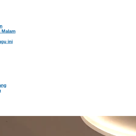
an
a Malam
gu ini
ang
n