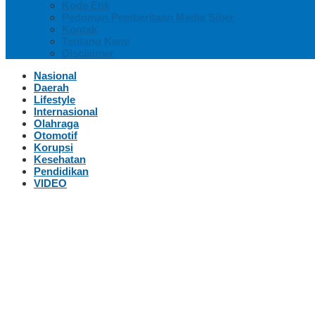
Kode Etik
Pedoman Pemberitaan Media Siber
Kontak
Tentang Kami
Disclaimer
Nasional
Daerah
Lifestyle
Internasional
Olahraga
Otomotif
Korupsi
Kesehatan
Pendidikan
VIDEO