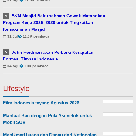
01 Agu
12.8K pembaca
BKM Masjid Baiturrahman Gowok Matangkan
4
Program Kerja 2026–2029 untuk Tingkatkan
Kemakmuran Masjid
31 Jul
11.3K pembaca
John Herdman akan Perbaiki Kerapatan
5
Formasi Timnas Indonesia
04 Agu
10K pembaca
Lifestyle
Film Indonesia tayang Agustus 2026
Manfaat Ban dengan Pola Asimetrik untuk
Mobil SUV
Menikmati Istana dan Danau dari Ketinggian