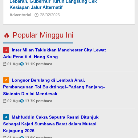
Lebaran, Gubernur Turun Langsung Cek
Kesiapan Jalur Alternatif
Adventorial
28/02/2026
oleh
Jhen
🔥 Popular Minggu Ini
Inter Milan Taklukkan Manchester City Lewat
1
Adu Penalti di Hong Kong
01 Agu
31.1K pembaca
Longsor Berulang di Lembah Anai,
2
Pembangunan Tol Bukittinggi–Padang Panjang–
Sicincin Dinilai Mendesak
02 Agu
13.3K pembaca
Mahfuddin Cakra Saputra Resmi Ditunjuk
3
Sebagai Kajari Sumbawa Barat dalam Mutasi
Kejagung 2026