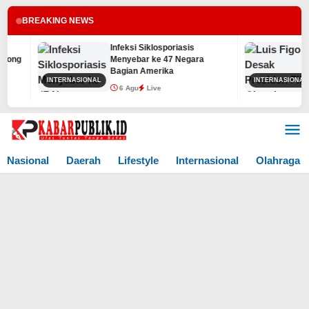
BREAKING NEWS
Infeksi Siklosporiasis
L
ng
Menyebar ke 47 Negara
G
Bagian Amerika
INTERNASIONAL
INTERNASIONAL
6 Agu
Live
Lewati
ke
konten
Nasional
Daerah
Lifestyle
Internasional
Olahraga