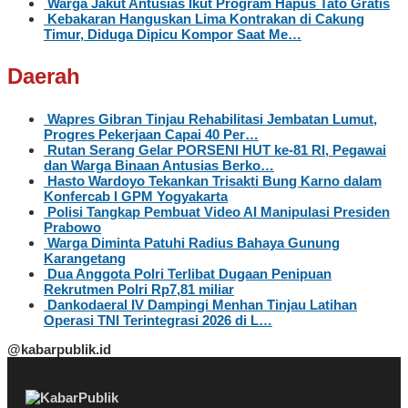
Warga Jakut Antusias Ikut Program Hapus Tato Gratis
Kebakaran Hanguskan Lima Kontrakan di Cakung
Timur, Diduga Dipicu Kompor Saat Me…
Daerah
Wapres Gibran Tinjau Rehabilitasi Jembatan Lumut,
Progres Pekerjaan Capai 40 Per…
Rutan Serang Gelar PORSENI HUT ke-81 RI, Pegawai
dan Warga Binaan Antusias Berko…
Hasto Wardoyo Tekankan Trisakti Bung Karno dalam
Konfercab I GPM Yogyakarta
Polisi Tangkap Pembuat Video AI Manipulasi Presiden
Prabowo
Warga Diminta Patuhi Radius Bahaya Gunung
Karangetang
Dua Anggota Polri Terlibat Dugaan Penipuan
Rekrutmen Polri Rp7,81 miliar
Dankodaeral IV Dampingi Menhan Tinjau Latihan
Operasi TNI Terintegrasi 2026 di L…
@kabarpublik.id