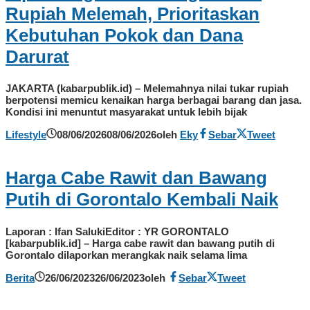
Rupiah Melemah, Prioritaskan
Kebutuhan Pokok dan Dana
Darurat
JAKARTA (kabarpublik.id) – Melemahnya nilai tukar rupiah
berpotensi memicu kenaikan harga berbagai barang dan jasa.
Kondisi ini menuntut masyarakat untuk lebih bijak
Lifestyle
08/06/2026
08/06/2026
oleh
Eky
Sebar
Tweet
Harga Cabe Rawit dan Bawang
Putih di Gorontalo Kembali Naik
Laporan : Ifan SalukiEditor : YR GORONTALO
[kabarpublik.id] – Harga cabe rawit dan bawang putih di
Gorontalo dilaporkan merangkak naik selama lima
Berita
26/06/2023
26/06/2023
oleh
Sebar
Tweet