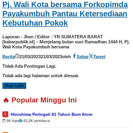
Pj. Wali Kota bersama Forkopimda
Payakumbuh Pantau Ketersediaan
Kebutuhan Pokok
Laporan : Jhen / Editor : YR SUMATERA BARAT
[kabarpublik.id] – Menjelang bulan suci Ramadhan 1444 H, Pj.
Wali Kota Payakumbuh bersama
Berita
21/03/2023
21/03/2023
oleh
Sebar
Tweet
Tidak Ada Postingan Lagi.
Tidak ada lagi halaman untuk dimuat.
Muat Lebih
🔥 Popular Minggu Ini
Hiroshima Peringati 81 Tahun Bom Atom
1
06 Agu
63.2K pembaca