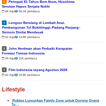
Peringati 81 Tahun Bom Atom, Hiroshima
2
Serukan Hapus Senjata Nuklir
06 Agu
58.1K pembaca
Longsor Berulang di Lembah Anai,
3
Pembangunan Tol Bukittinggi–Padang Panjang–
Sicincin Dinilai Mendesak
02 Agu
14.9K pembaca
John Herdman akan Perbaiki Kerapatan
4
Formasi Timnas Indonesia
04 Agu
11K pembaca
Film Indonesia tayang Agustus 2026
5
02 Agu
10.8K pembaca
Lifestyle
Roblox Luncurkan Family Zone untuk Dorong Orang
Tu…