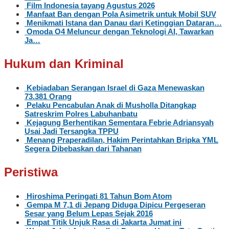
Film Indonesia tayang Agustus 2026
Manfaat Ban dengan Pola Asimetrik untuk Mobil SUV
Menikmati Istana dan Danau dari Ketinggian Dataran…
Omoda O4 Meluncur dengan Teknologi AI, Tawarkan
Ja…
Hukum dan Kriminal
Kebiadaban Serangan Israel di Gaza Menewaskan
73.381 Orang
Pelaku Pencabulan Anak di Musholla Ditangkap
Satreskrim Polres Labuhanbatu
Kejagung Berhentikan Sementara Febrie Adriansyah
Usai Jadi Tersangka TPPU
Menang Praperadilan, Hakim Perintahkan Bripka YML
Segera Dibebaskan dari Tahanan
Peristiwa
Hiroshima Peringati 81 Tahun Bom Atom
Gempa M 7,1 di Jepang Diduga Dipicu Pergeseran
Sesar yang Belum Lepas Sejak 2016
Empat Titik Unjuk Rasa di Jakarta Jumat ini