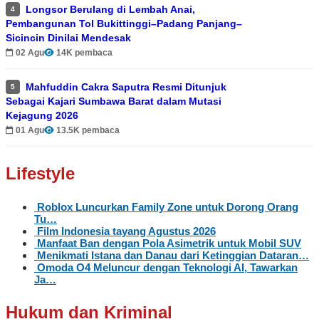
Longsor Berulang di Lembah Anai,
4
Pembangunan Tol Bukittinggi–Padang Panjang–
Sicincin Dinilai Mendesak
02 Agu
14K pembaca
Mahfuddin Cakra Saputra Resmi Ditunjuk
5
Sebagai Kajari Sumbawa Barat dalam Mutasi
Kejagung 2026
01 Agu
13.5K pembaca
Lifestyle
Roblox Luncurkan Family Zone untuk Dorong Orang
Tu…
Film Indonesia tayang Agustus 2026
Manfaat Ban dengan Pola Asimetrik untuk Mobil SUV
Menikmati Istana dan Danau dari Ketinggian Dataran…
Omoda O4 Meluncur dengan Teknologi AI, Tawarkan
Ja…
Hukum dan Kriminal