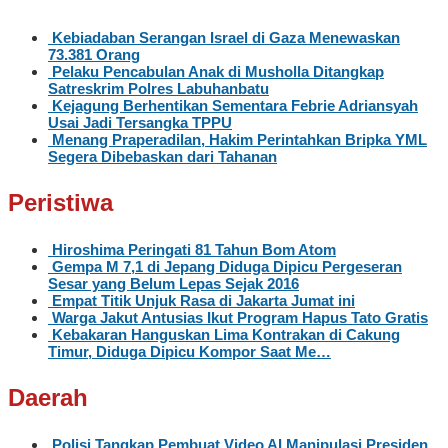
Kebiadaban Serangan Israel di Gaza Menewaskan
73.381 Orang
Pelaku Pencabulan Anak di Musholla Ditangkap
Satreskrim Polres Labuhanbatu
Kejagung Berhentikan Sementara Febrie Adriansyah
Usai Jadi Tersangka TPPU
Menang Praperadilan, Hakim Perintahkan Bripka YML
Segera Dibebaskan dari Tahanan
Peristiwa
Hiroshima Peringati 81 Tahun Bom Atom
Gempa M 7,1 di Jepang Diduga Dipicu Pergeseran
Sesar yang Belum Lepas Sejak 2016
Empat Titik Unjuk Rasa di Jakarta Jumat ini
Warga Jakut Antusias Ikut Program Hapus Tato Gratis
Kebakaran Hanguskan Lima Kontrakan di Cakung
Timur, Diduga Dipicu Kompor Saat Me…
Daerah
Polisi Tangkap Pembuat Video AI Manipulasi Presiden