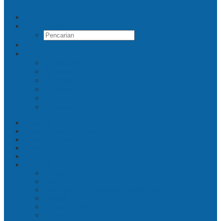
Pencarian
Indeks Berita
Facebook
Twitter
Instagram
Linkedin
Youtube
Tiktok
Beranda
Hukum dan Kriminal
Ekonomi Bisnis
Politik
Metropolitan
Redaksi
Privacy Policy
Kode Etik
Pedoman Pemberitaan Media Siber
Kontak
Tentang Kami
Disclaimer