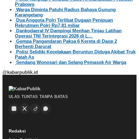
Prabowo
Warga Diminta Patuhi Radius Bahaya Gunung
Karangetang
Dua Anggota Polri Terlibat Dugaan Penipuan
Rekrutmen Polri Rp7,81 miliar
Dankodaeral IV Dampingi Menhan Tinjau Latihan
Operasi TNI Terintegrasi 2026 di L…
Gempa Pangandaran Paksa 6 Kereta di Daop 2
Berhenti Darurat
Polisi Selidiki Kecelakaan Beruntun Diduga Akibat Truk
Patah As
Sendang Wonosari dan Selang Pemasok Air Warga
@kabarpublik.id
ULAS TUNTAS TANPA BATAS
Redaksi