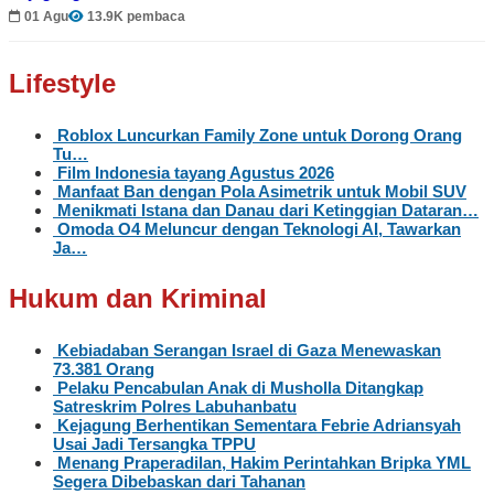
01 Agu
13.9K pembaca
Lifestyle
Roblox Luncurkan Family Zone untuk Dorong Orang
Tu…
Film Indonesia tayang Agustus 2026
Manfaat Ban dengan Pola Asimetrik untuk Mobil SUV
Menikmati Istana dan Danau dari Ketinggian Dataran…
Omoda O4 Meluncur dengan Teknologi AI, Tawarkan
Ja…
Hukum dan Kriminal
Kebiadaban Serangan Israel di Gaza Menewaskan
73.381 Orang
Pelaku Pencabulan Anak di Musholla Ditangkap
Satreskrim Polres Labuhanbatu
Kejagung Berhentikan Sementara Febrie Adriansyah
Usai Jadi Tersangka TPPU
Menang Praperadilan, Hakim Perintahkan Bripka YML
Segera Dibebaskan dari Tahanan