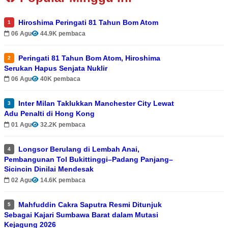
Hiroshima Peringati 81 Tahun Bom Atom
1
06 Agu
44.9K pembaca
Peringati 81 Tahun Bom Atom, Hiroshima
2
Serukan Hapus Senjata Nuklir
06 Agu
40K pembaca
Inter Milan Taklukkan Manchester City Lewat
3
Adu Penalti di Hong Kong
01 Agu
32.2K pembaca
Longsor Berulang di Lembah Anai,
4
Pembangunan Tol Bukittinggi–Padang Panjang–
Sicincin Dinilai Mendesak
02 Agu
14.6K pembaca
Mahfuddin Cakra Saputra Resmi Ditunjuk
5
Sebagai Kajari Sumbawa Barat dalam Mutasi
Kejagung 2026