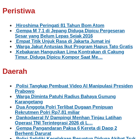
Peristiwa
Hiroshima Peringati 81 Tahun Bom Atom
Gempa M 7,1 di Jepang Diduga Dipicu Pergeseran
Sesar yang Belum Lepas Sejak 2016
Empat Titik Unjuk Rasa di Jakarta Jumat ini
Warga Jakut Antusias Ikut Program Hapus Tato Gratis
Kebakaran Hanguskan Lima Kontrakan di Cakung
Timur, Diduga Dipicu Kompor Saat Me…
Daerah
Polisi Tangkap Pembuat Video AI Manipulasi Presiden
Prabowo
Warga Diminta Patuhi Radius Bahaya Gunung
Karangetang
Dua Anggota Polri Terlibat Dugaan Penipuan
Rekrutmen Polri Rp7,81 miliar
Dankodaeral IV Dampingi Menhan Tinjau Latihan
Operasi TNI Terintegrasi 2026 di L…
Gempa Pangandaran Paksa 6 Kereta di Daop 2
Berhenti Darurat
Polisi Selidiki Kecelakaan Beruntun Diduga Akibat Truk