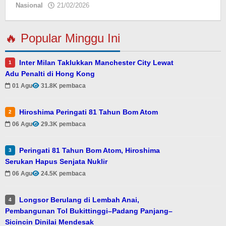
Nasional
21/02/2026
oleh
Eky
🔥 Popular Minggu Ini
Inter Milan Taklukkan Manchester City Lewat
1
Adu Penalti di Hong Kong
01 Agu
31.8K pembaca
Hiroshima Peringati 81 Tahun Bom Atom
2
06 Agu
29.3K pembaca
Peringati 81 Tahun Bom Atom, Hiroshima
3
Serukan Hapus Senjata Nuklir
06 Agu
24.5K pembaca
Longsor Berulang di Lembah Anai,
4
Pembangunan Tol Bukittinggi–Padang Panjang–
Sicincin Dinilai Mendesak