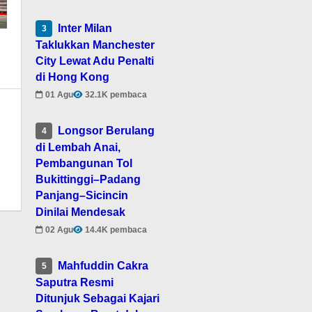
Inter Milan
3
Taklukkan Manchester
City Lewat Adu Penalti
di Hong Kong
01 Agu
32.1K pembaca
Longsor Berulang
4
di Lembah Anai,
Pembangunan Tol
Bukittinggi–Padang
Panjang–Sicincin
Dinilai Mendesak
02 Agu
14.4K pembaca
Mahfuddin Cakra
5
Saputra Resmi
Ditunjuk Sebagai Kajari