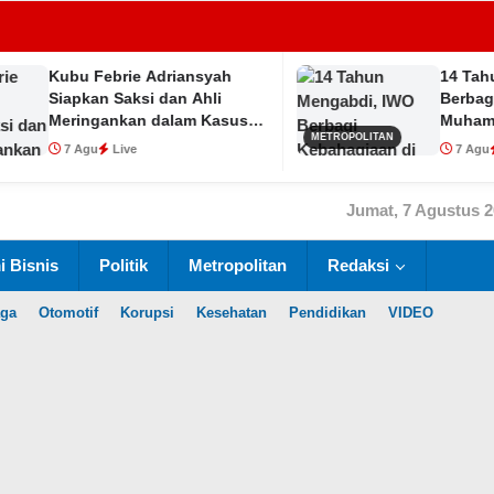
u Febrie Adriansyah
14 Tahun Mengab
pkan Saksi dan Ahli
Berbagi Kebahagi
ingankan dalam Kasus
Muhammadiyah Bu
METROPOLITAN
U
Agu
Live
7 Agu
Live
Jumat, 7 Agustus 
 Bisnis
Politik
Metropolitan
Redaksi
aga
Otomotif
Korupsi
Kesehatan
Pendidikan
VIDEO