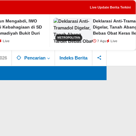
Live Update Berita Terkini
di, IWO
Deklarasi Anti-Tramadol
tutup
aan di SD
Digelar, Tanah Abang Target
kit Duri
Bebas Obat Keras Ilegal
METROPOLITAN
7 Agu
Live
2026
Pencarian
Indeks Berita