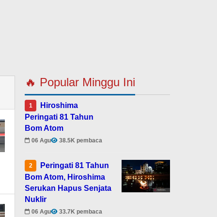
🔥 Popular Minggu Ini
Hiroshima
1
Peringati 81 Tahun
Bom Atom
06 Agu
38.5K pembaca
Peringati 81 Tahun
2
Bom Atom, Hiroshima
Serukan Hapus Senjata
Nuklir
06 Agu
33.7K pembaca