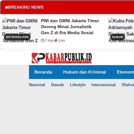
BREAKING NEWS
PWI dan GMNI Jakarta Timur
Kub
tup
Dorong Minat Jurnalistik
Sia
Gen Z di Era Media Sosial
Mer
ITAN
HUKUM
TPP
7 Agu
Live
7 
Lewati
ke
konten
Beranda
Hukum dan Kriminal
Ekonomi
Nasional
Daerah
Lifestyle
Internasional
Olahr