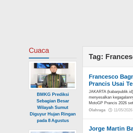
Cuaca
Tag:
Frances
Francesco Bagn
Prancis Usai Te
JAKARTA (kabarpublik.id
BMKG Prediksi
menyesalkan kegagalanny
Sebagian Besar
MotoGP Prancis 2026 se
Wilayah Sumut
Olahraga
11/05/2026
Diguyur Hujan Ringan
pada 8 Agustus
Jorge Martin B