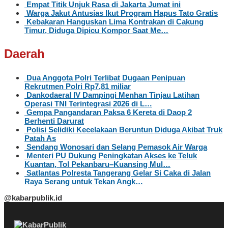
Empat Titik Unjuk Rasa di Jakarta Jumat ini
Warga Jakut Antusias Ikut Program Hapus Tato Gratis
Kebakaran Hanguskan Lima Kontrakan di Cakung
Timur, Diduga Dipicu Kompor Saat Me…
Daerah
Dua Anggota Polri Terlibat Dugaan Penipuan
Rekrutmen Polri Rp7,81 miliar
Dankodaeral IV Dampingi Menhan Tinjau Latihan
Operasi TNI Terintegrasi 2026 di L…
Gempa Pangandaran Paksa 6 Kereta di Daop 2
Berhenti Darurat
Polisi Selidiki Kecelakaan Beruntun Diduga Akibat Truk
Patah As
Sendang Wonosari dan Selang Pemasok Air Warga
Menteri PU Dukung Peningkatan Akses ke Teluk
Kuantan, Tol Pekanbaru–Kuansing Mul…
Satlantas Polresta Tangerang Gelar Si Caka di Jalan
Raya Serang untuk Tekan Angk…
@kabarpublik.id