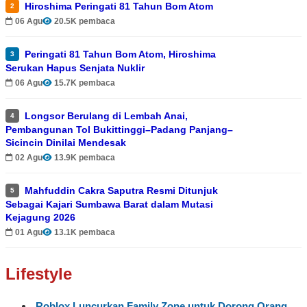
Hiroshima Peringati 81 Tahun Bom Atom
2
06 Agu
20.5K pembaca
Peringati 81 Tahun Bom Atom, Hiroshima
3
Serukan Hapus Senjata Nuklir
06 Agu
15.7K pembaca
Longsor Berulang di Lembah Anai,
4
Pembangunan Tol Bukittinggi–Padang Panjang–
Sicincin Dinilai Mendesak
02 Agu
13.9K pembaca
Mahfuddin Cakra Saputra Resmi Ditunjuk
5
Sebagai Kajari Sumbawa Barat dalam Mutasi
Kejagung 2026
01 Agu
13.1K pembaca
Lifestyle
Roblox Luncurkan Family Zone untuk Dorong Orang