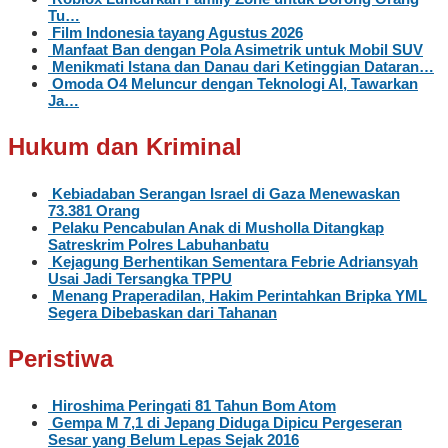
Tu…
Film Indonesia tayang Agustus 2026
Manfaat Ban dengan Pola Asimetrik untuk Mobil SUV
Menikmati Istana dan Danau dari Ketinggian Dataran…
Omoda O4 Meluncur dengan Teknologi AI, Tawarkan
Ja…
Hukum dan Kriminal
Kebiadaban Serangan Israel di Gaza Menewaskan
73.381 Orang
Pelaku Pencabulan Anak di Musholla Ditangkap
Satreskrim Polres Labuhanbatu
Kejagung Berhentikan Sementara Febrie Adriansyah
Usai Jadi Tersangka TPPU
Menang Praperadilan, Hakim Perintahkan Bripka YML
Segera Dibebaskan dari Tahanan
Peristiwa
Hiroshima Peringati 81 Tahun Bom Atom
Gempa M 7,1 di Jepang Diduga Dipicu Pergeseran
Sesar yang Belum Lepas Sejak 2016