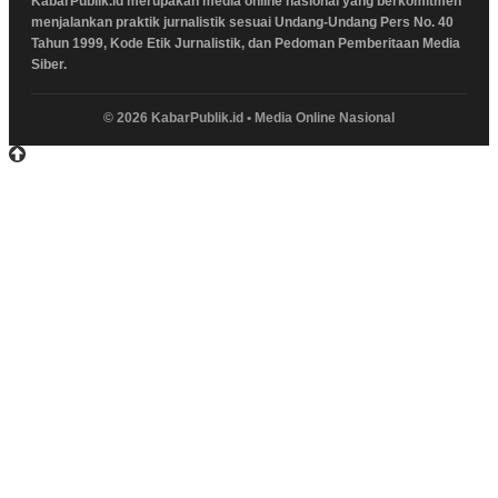
KabarPublik.id merupakan media online nasional yang berkomitmen
menjalankan praktik jurnalistik sesuai Undang-Undang Pers No. 40
Tahun 1999, Kode Etik Jurnalistik, dan Pedoman Pemberitaan Media
Siber.
© 2026 KabarPublik.id • Media Online Nasional