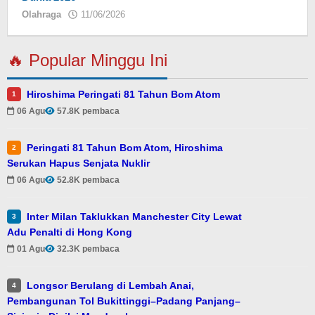
Olahraga
11/06/2026
oleh
Eky
🔥 Popular Minggu Ini
Hiroshima Peringati 81 Tahun Bom Atom
1
06 Agu
57.8K pembaca
Peringati 81 Tahun Bom Atom, Hiroshima
2
Serukan Hapus Senjata Nuklir
06 Agu
52.8K pembaca
Inter Milan Taklukkan Manchester City Lewat
3
Adu Penalti di Hong Kong
01 Agu
32.3K pembaca
Longsor Berulang di Lembah Anai,
4
Pembangunan Tol Bukittinggi–Padang Panjang–