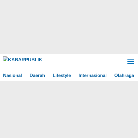
Lewati
ke
konten
Nasional
Daerah
Lifestyle
Internasional
Olahraga