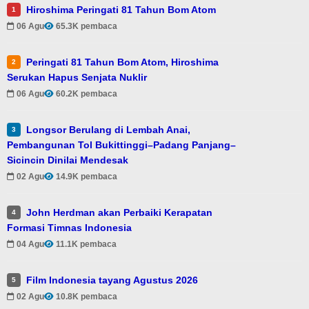
Hiroshima Peringati 81 Tahun Bom Atom
1
06 Agu
65.3K pembaca
Peringati 81 Tahun Bom Atom, Hiroshima
2
Serukan Hapus Senjata Nuklir
06 Agu
60.2K pembaca
Longsor Berulang di Lembah Anai,
3
Pembangunan Tol Bukittinggi–Padang Panjang–
Sicincin Dinilai Mendesak
02 Agu
14.9K pembaca
John Herdman akan Perbaiki Kerapatan
4
Formasi Timnas Indonesia
04 Agu
11.1K pembaca
Film Indonesia tayang Agustus 2026
5
02 Agu
10.8K pembaca