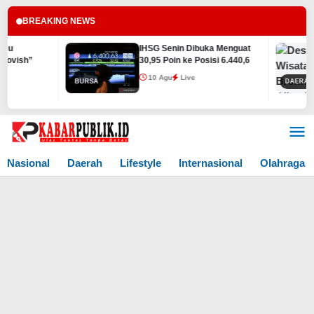
BREAKING NEWS
IHSG Senin Dibuka Menguat
De
30,95 Poin ke Posisi 6.440,6
Br
Wi
10 Agu
Live
BURSA
DAERAH
Lewati
ke
konten
Nasional
Daerah
Lifestyle
Internasional
Olahraga