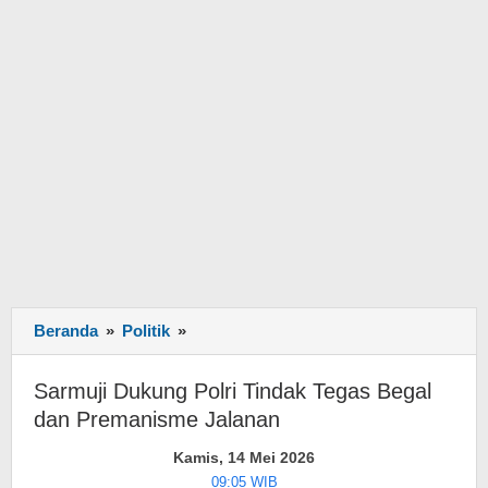
Beranda
»
Politik
»
Sarmuji
Dukung
Polri
Sarmuji Dukung Polri Tindak Tegas Begal
Tindak
dan Premanisme Jalanan
Tegas
Begal
Kamis, 14 Mei 2026
dan
09:05 WIB