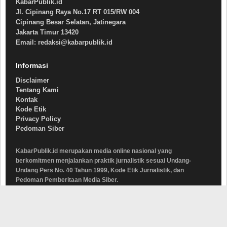
KabarPublik.id
Jl. Cipinang Raya No.17 RT 015/RW 004
Cipinang Besar Selatan, Jatinegara
Jakarta Timur 13420
Email: redaksi@kabarpublik.id
Informasi
Disclaimer
Tentang Kami
Kontak
Kode Etik
Privacy Policy
Pedoman Siber
KabarPublik.id merupakan media online nasional yang
berkomitmen menjalankan praktik jurnalistik sesuai Undang-
Undang Pers No. 40 Tahun 1999, Kode Etik Jurnalistik, dan
Pedoman Pemberitaan Media Siber.
© 2026 KabarPublik.id • Media Online Nasional