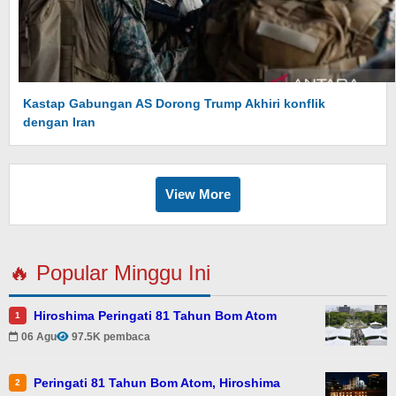
Kastap Gabungan AS Dorong Trump Akhiri konflik
dengan Iran
View More
🔥 Popular Minggu Ini
Hiroshima Peringati 81 Tahun Bom Atom
1
06 Agu
97.5K pembaca
Peringati 81 Tahun Bom Atom, Hiroshima
2