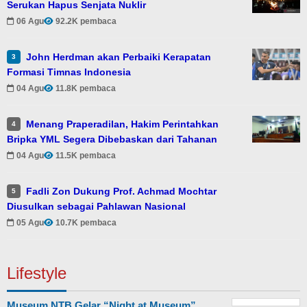
Serukan Hapus Senjata Nuklir
06 Agu
92.2K pembaca
John Herdman akan Perbaiki Kerapatan
3
Formasi Timnas Indonesia
04 Agu
11.8K pembaca
Menang Praperadilan, Hakim Perintahkan
4
Bripka YML Segera Dibebaskan dari Tahanan
04 Agu
11.5K pembaca
Fadli Zon Dukung Prof. Achmad Mochtar
5
Diusulkan sebagai Pahlawan Nasional
05 Agu
10.7K pembaca
Lifestyle
Museum NTB Gelar “Night at Museum”