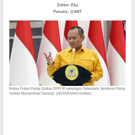
Premanisme
Editor: Eky
Jalanan
Penulis: @ANT
Ketua Fraksi Partai Golkar DPR RI sekaligus Sekretaris Jenderal Partai
Golkar Muhammad Sarmuji. (ANTARA/HO-Golkar)