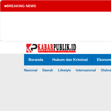
BREAKING NEWS
tup
Lewati
ke
konten
Beranda
Hukum dan Kriminal
Ekonomi
Nasional
Daerah
Lifestyle
Internasional
Olahr