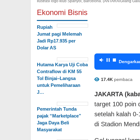
Ilustrasi logo klub Spanyol, Barcelona. (ANTARA/Gilang Gali
Ekonomi Bisnis
Rupiah
Jumat pagi Melemah
Jadi Rp17.935 per
Dolar AS
Dengarka
Hutama Karya Uji Coba
Contraflow di KM 55
Tol Binjai–Langsa
17.4K
pembaca
untuk Pemeliharaan
J…
JAKARTA (kabar
target 100 poin
Pemerintah Tunda
setelah kalah 0-
pajak “Marketplace”
Jaga Daya Beli
di Stadion Mendi
Masyarakat