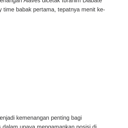
enangan Alaves dicetak Ibrahim Diabate
y time babak pertama, tepatnya menit ke-
menjadi kemenangan penting bagi
s dalam upaya mengamankan posisi di