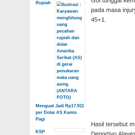
Gol tunggal kem
Rupiah
pada masa injur
45+1.
Menguat Jadi Rp17.911
per Dolar AS Kamis
Pagi
Hasil tersebut 
KSP
Deportivo Alave