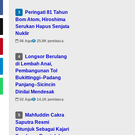
Peringati 81 Tahun
3
Bom Atom, Hiroshima
Serukan Hapus Senjata
Nuklir
06 Agu
25.9K pembaca
Longsor Berulang
4
di Lembah Anai,
Pembangunan Tol
Bukittinggi–Padang
Panjang–Sicincin
Dinilai Mendesak
02 Agu
14.1K pembaca
Mahfuddin Cakra
5
Saputra Resmi
Ditunjuk Sebagai Kajari