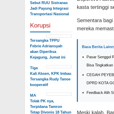
Sebut RUU Sistranas
kasta tertinggi
Jadi Payung Integrasi
Transportasi Nasional
Sementara bagi 
Korupsi
mereka memastik
Tersangka TPPU
Febrie Adriansyah
Baca Berita Lainn
akan Diperiksa
Pasar Senggol R
Kejagung, Jumat ini
Bisa Tingkatka
Tiga
Kali Absen, KPK Imbau
CEGAH PEYEB
Tersangka Rudy Tanoe
DPRD KOTA G
kooperatif
Feedback Alih S
MA
Tolak PK nya,
Terpidana Tamron
Meski kalah, B
Tetap Divonis 18 Tahun