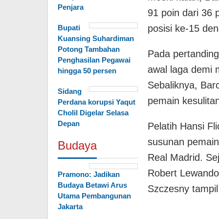
Penjara
91 poin dari 36
posisi ke-15 den
Bupati
Kuansing Suhardiman
Potong Tambahan
Pada pertandinga
Penghasilan Pegawai
awal laga demi 
hingga 50 persen
Sebaliknya, Bar
Sidang
pemain kesulit
Perdana korupsi Yaqut
Cholil Digelar Selasa
Depan
Pelatih Hansi F
susunan pemain
Budaya
Real Madrid. Se
Robert Lewandow
Pramono: Jadikan
Budaya Betawi Arus
Szczesny tampil
Utama Pembangunan
Jakarta