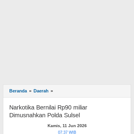
Beranda
»
Daerah
»
Narkotika
Bernilai
Rp90
Narkotika Bernilai Rp90 miliar
miliar
Dimusnahkan Polda Sulsel
Dimusnahkan
Polda
Kamis, 11 Jun 2026
Sulsel
07:37 WIB