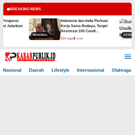
BREAKING NEWS
Indonesia dan India Perkuat
S
an
Kerja Sama Budaya, Target
J
Restorasi 100 Candi
T
NASIONAL
ADVENTORIAL
Prambanan Rampung
R
8 Agu
Live
Sebelum 2029
Lewati
ke
konten
Nasional
Daerah
Lifestyle
Internasional
Olahraga