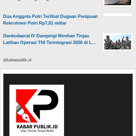
Dua Anggota Polri Terlibat Dugaan Penipuan
Rekrutmen Polri Rp7,81 miliar
Dankodaeral IV Dampingi Menhan Tinjau
Latihan Operasi TNI Terintegrasi 2026 di L…
@kabarpublik.id