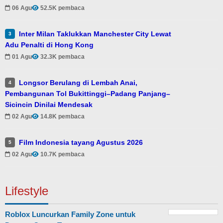
06 Agu
52.5K pembaca
Inter Milan Taklukkan Manchester City Lewat
3
Adu Penalti di Hong Kong
01 Agu
32.3K pembaca
Longsor Berulang di Lembah Anai,
4
Pembangunan Tol Bukittinggi–Padang Panjang–
Sicincin Dinilai Mendesak
02 Agu
14.8K pembaca
Film Indonesia tayang Agustus 2026
5
02 Agu
10.7K pembaca
Lifestyle
Roblox Luncurkan Family Zone untuk