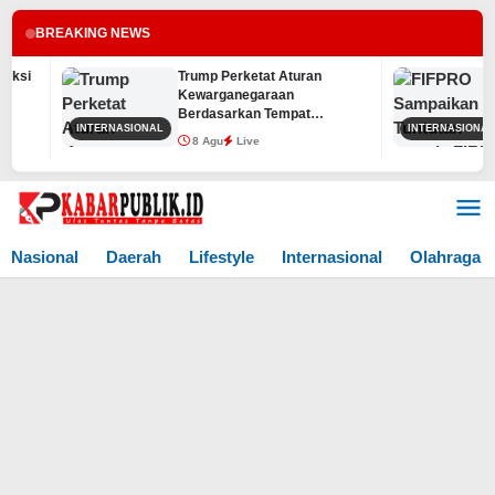
BREAKING NEWS
si
Trump Perketat Aturan
F
Kewarganegaraan
k
Berdasarkan Tempat
INTERNASIONAL
INTERNASIONAL
Kelahiran
8 Agu
Live
Lewati
ke
konten
Nasional
Daerah
Lifestyle
Internasional
Olahraga