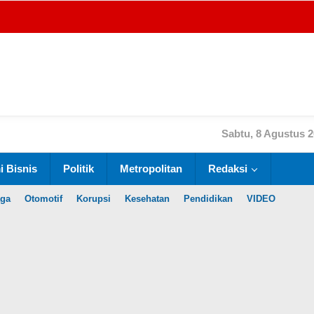
Sabtu, 8 Agustus 
 Bisnis
Politik
Metropolitan
Redaksi
aga
Otomotif
Korupsi
Kesehatan
Pendidikan
VIDEO