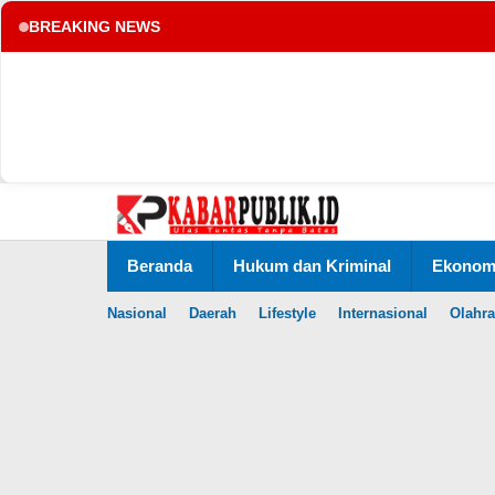
BREAKING NEWS
tup
Lewati
ke
konten
Beranda
Hukum dan Kriminal
Ekonomi
Nasional
Daerah
Lifestyle
Internasional
Olahr