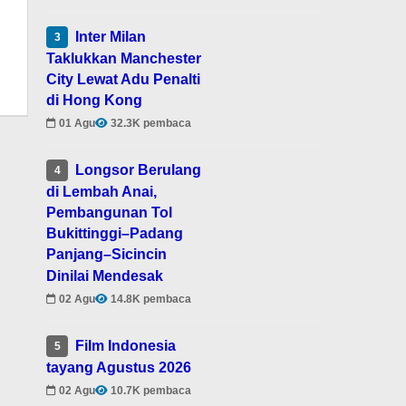
Inter Milan
3
Taklukkan Manchester
City Lewat Adu Penalti
di Hong Kong
01 Agu
32.3K pembaca
Longsor Berulang
4
di Lembah Anai,
Pembangunan Tol
Bukittinggi–Padang
Panjang–Sicincin
Dinilai Mendesak
02 Agu
14.8K pembaca
Film Indonesia
5
tayang Agustus 2026
02 Agu
10.7K pembaca