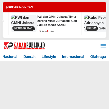
BREAKING NEWS
PWI dan GMNI Jakarta Timur
Ku
Dorong Minat Jurnalistik Gen
Si
Z di Era Media Sosial
Me
METROPOLITAN
HUKUM
TP
7 Agu
Live
7
Lewati
ke
konten
Nasional
Daerah
Lifestyle
Internasional
Olahraga