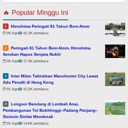
🔥 Popular Minggu Ini
Hiroshima Peringati 81 Tahun Bom Atom
1
06 Agu
42.3K pembaca
Peringati 81 Tahun Bom Atom, Hiroshima
2
Serukan Hapus Senjata Nuklir
06 Agu
37.3K pembaca
Inter Milan Taklukkan Manchester City Lewat
3
Adu Penalti di Hong Kong
01 Agu
32.2K pembaca
Longsor Berulang di Lembah Anai,
4
Pembangunan Tol Bukittinggi–Padang Panjang–
Sicincin Dinilai Mendesak
02 Agu
14.6K pembaca